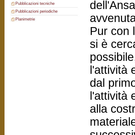
dell'Ans
Pubblicazioni tecniche
Pubblicazioni periodiche
avvenuta
Planimetrie
Pur con l
si è cerc
possibile
l'attività
dal primo
l'attivit
alla cost
materiale
successiv