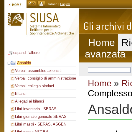
italiano |
English
Home
Ri
avanzata
espandi l'albero
|
Ansaldo
Verbali assemblee azionisti
Verbali consiglio di amministrazione
Home
»
Ri
Verbali collegio sindaci
Complesso 
Bilanci
Allegati ai bilanci
Ansald
Libri inventario - SERAS
Libri giornale generale SERAS
Libri mastri - SERAS, ASGEN
Libri cassa ASGEN