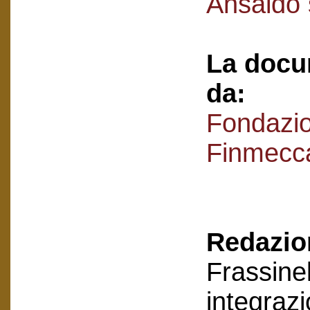
Ansaldo
La docu
da:
Fondazi
Finmecc
Redazion
Frassinel
integraz