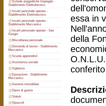
Schede anagrafiche Impiegati -
Stabilimento Elettrotecnico
dell'omo
Incarti personale operaio -
Stabillimento Elettrotecnico
essa in 
Incarti personale operaio -
Stabilimento Meccanico
Nell'ann
Incarti personale operaio - San
Giorgio
della Fo
Miscellanea personale
economic
Domande di lavoro - Stabilimento
Meccanico
O.N.L.U.S
Scuola apprendisti
Assistenza sociale
conferit
Vigilanza
Epurazione - Stabilimento
Meccanico
Gestioni immobiliari
Descriz
Danni di guerra
Statuti
documenta
Opuscoli