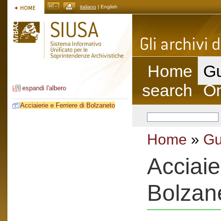
italiano
| English
Home
Gu
search
On
espandi l'albero
Acciaierie e Ferriere di Bolzaneto
Home
»
Gu
Acciaie
Bolzan