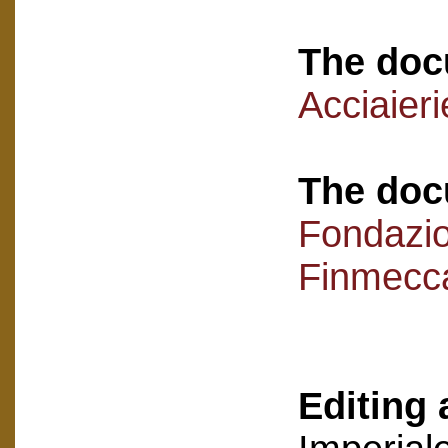
The doc
Acciaieri
The doc
Fondazi
Finmecc
Editing 