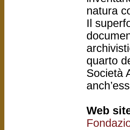
natura co
Il super
document
archivist
quarto d
Società A
anch’ess
Web sit
Fondazi