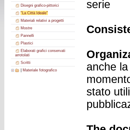
serie
Disegni grafico-pittorici
"La Città Ideale"
Materiali relativi a progetti
Consist
Mostre
Pannelli
Plastici
Organiz
Elaborati grafici conservati
arrotolati
Scritti
anche la
|
Materiale fotografico
momento 
stato uti
pubblica
The doc