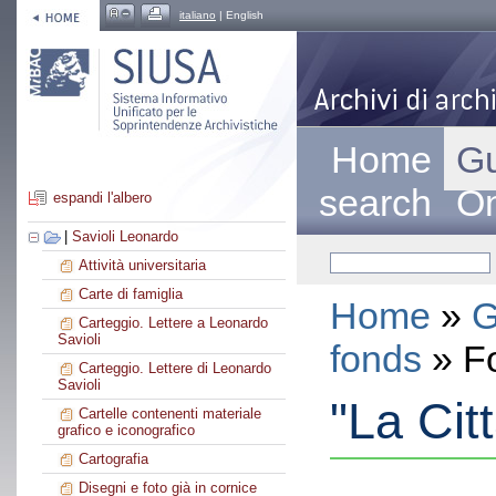
italiano
| English
Home
Gu
search
On
espandi l'albero
|
Savioli Leonardo
Attività universitaria
Carte di famiglia
Home
»
G
Carteggio. Lettere a Leonardo
Savioli
fonds
» F
Carteggio. Lettere di Leonardo
Savioli
"La Cit
Cartelle contenenti materiale
grafico e iconografico
Cartografia
Disegni e foto già in cornice