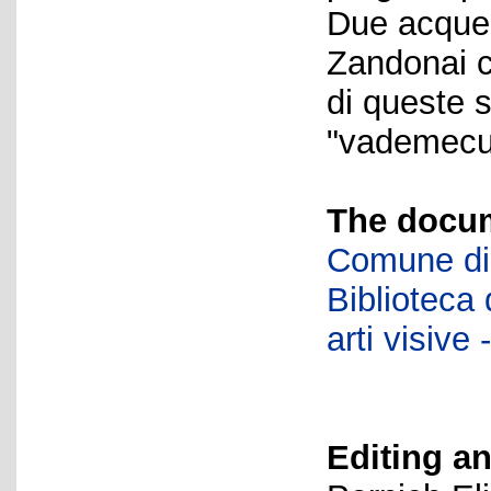
Due acquere
Zandonai c
di queste 
"vademecu
The docum
Comune di 
Biblioteca d
arti visiv
Editing an