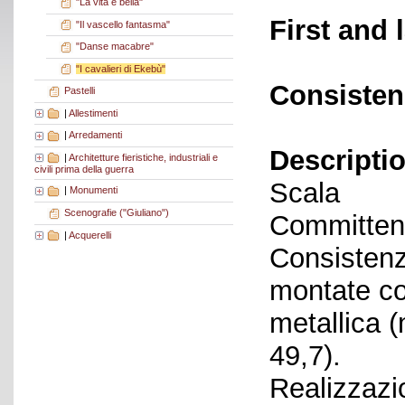
"La vita è bella"
First and 
"Il vascello fantasma"
"Danse macabre"
"I cavalieri di Ekebù"
Consisten
Pastelli
|
Allestimenti
|
Arredamenti
Descriptio
|
Architetture fieristiche, industriali e
civili prima della guerra
Scala
|
Monumenti
Scenografie ("Giuliano")
Committent
|
Acquerelli
Consistenza
montate co
metallica 
49,7).
Realizzazi