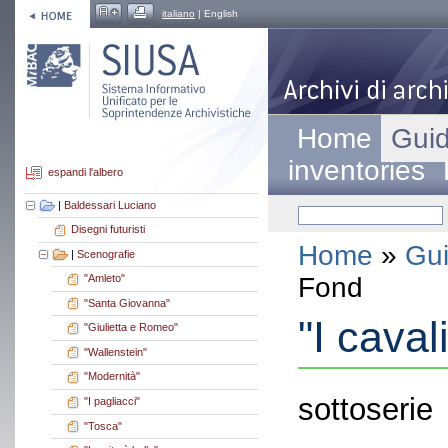
italiano
| English
Home
Guid
inventories
espandi l'albero
|
Baldessari Luciano
Disegni futuristi
Home
»
Gui
|
Scenografie
Fond
"Amleto"
"Santa Giovanna"
"I caval
"Giulietta e Romeo"
"Wallenstein"
"Modernità"
sottoserie
"I pagliacci"
"Tosca"