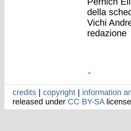
Pernich El
della sche
Vichi Andr
redazione
credits
|
copyright
|
information a
released under
CC BY-SA
license