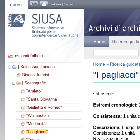
italiano |
English
Home
Ricerca guida
espandi l'albero
Home
»
Ricerca guidat
|
Baldessari Luciano
"I pagliacci"
Disegni futuristi
|
Scenografie
"Amleto"
sottoserie
"Santa Giovanna"
Estremi cronologici:
"Giulietta e Romeo"
"Wallenstein"
Consistenza:
1 unità 
"Modernità"
Descrizione:
Luogo: Mi
"I pagliacci"
Consistenza: 1 unità
Realizzazione: no
"Tosca"