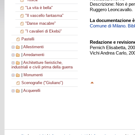
Descrizione: Non è perv
"La vita è bella"
Ruggero Leoncavallo.
"Il vascello fantasma"
La documentazione è
"Danse macabre"
Comune di Milano. Biblio
"I cavalieri di Ekebù"
Pastelli
Redazione e revision
|
Allestimenti
Pernich Elisabetta, 20
Vichi Andrea Carlo, 20
|
Arredamenti
|
Architetture fieristiche,
industriali e civili prima della guerra
|
Monumenti
Scenografie ("Giuliano")
|
Acquerelli