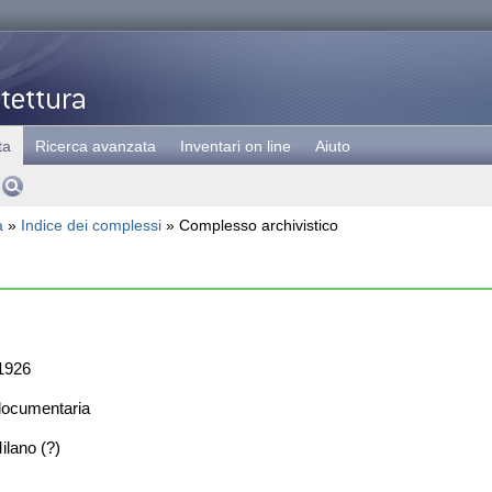
ta
Ricerca avanzata
Inventari on line
Aiuto
a
»
Indice dei complessi
» Complesso archivistico
1926
documentaria
lano (?)