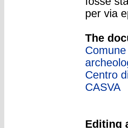
fosse sta
per via e
The doc
Comune d
archeolog
Centro di 
CASVA
Editing 