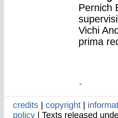
Pernich 
supervis
Vichi An
prima re
credits
|
copyright
|
informa
policy
| Texts released und