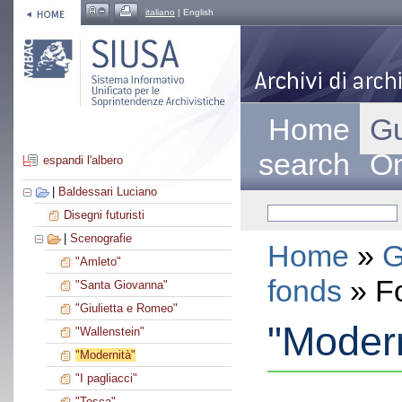
italiano
| English
Home
Gu
search
On
espandi l'albero
|
Baldessari Luciano
Disegni futuristi
|
Scenografie
Home
»
G
"Amleto"
fonds
» F
"Santa Giovanna"
"Giulietta e Romeo"
"Modern
"Wallenstein"
"Modernità"
"I pagliacci"
"Tosca"