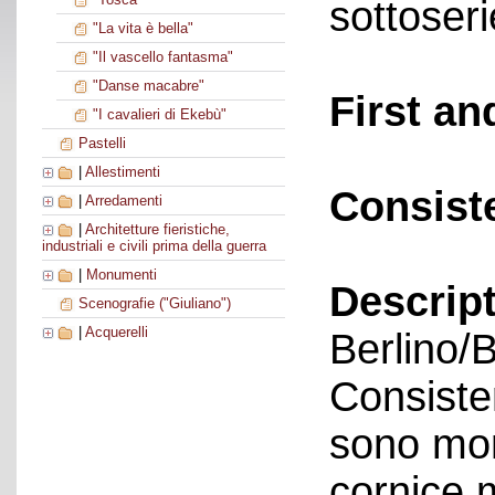
sottoseri
"La vita è bella"
"Il vascello fantasma"
"Danse macabre"
First an
"I cavalieri di Ekebù"
Pastelli
|
Allestimenti
Consist
|
Arredamenti
|
Architetture fieristiche,
industriali e civili prima della guerra
|
Monumenti
Descript
Scenografie ("Giuliano")
|
Acquerelli
Berlino/
Consisten
sono mon
cornice 