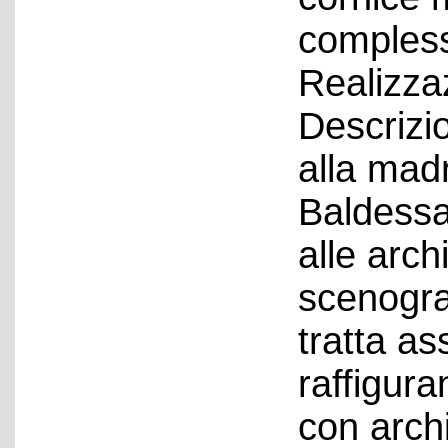
compless
Realizza
Descrizio
alla mad
Baldessar
alle arch
scenograf
tratta as
raffigura
con arch