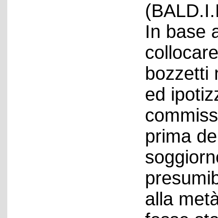
(BALD.I.
In base 
collocar
bozzetti
ed ipotiz
commissi
prima de
soggiorno
presumib
alla met