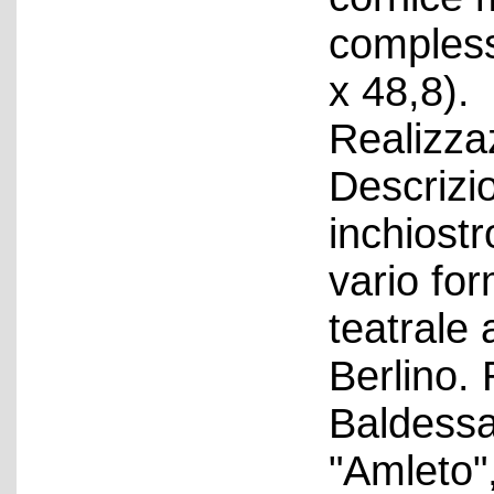
compless
x 48,8).
Realizza
Descrizio
inchiostr
vario for
teatrale 
Berlino. 
Baldessar
"Amleto"