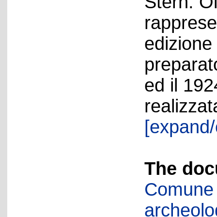
Stern. Ol
rappresen
edizione
preparato
ed il 19
realizzat
[expand/
The doc
Comune d
archeolog