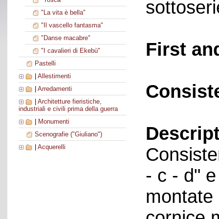
sottoseri
"La vita è bella"
"Il vascello fantasma"
"Danse macabre"
First an
"I cavalieri di Ekebù"
Pastelli
|
Allestimenti
Consist
|
Arredamenti
|
Architetture fieristiche,
industriali e civili prima della guerra
|
Monumenti
Descript
Scenografie ("Giuliano")
|
Acquerelli
Consisten
- c - d" e
montate 
cornice 