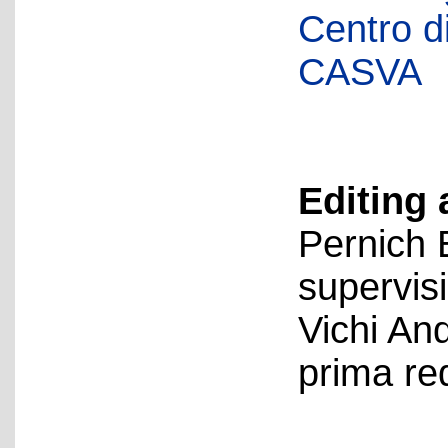
Centro di 
CASVA
Editing 
Pernich 
supervis
Vichi An
prima re