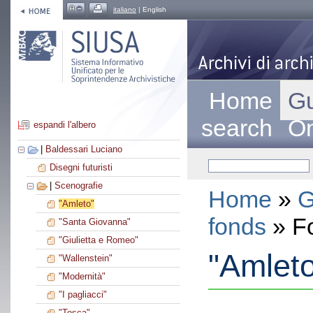
italiano
| English
Home
Gu
search
On
espandi l'albero
|
Baldessari Luciano
Disegni futuristi
|
Scenografie
Home
»
G
"Amleto"
fonds
» F
"Santa Giovanna"
"Giulietta e Romeo"
"Amlet
"Wallenstein"
"Modernità"
"I pagliacci"
"Tosca"