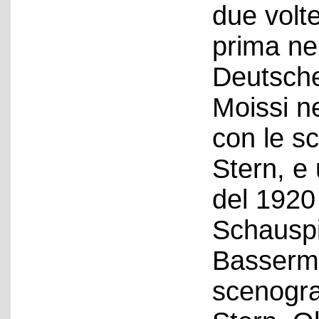
due volte
prima ne
Deutsche
Moissi ne
con le s
Stern, e
del 1920
Schauspi
Basserma
scenogra