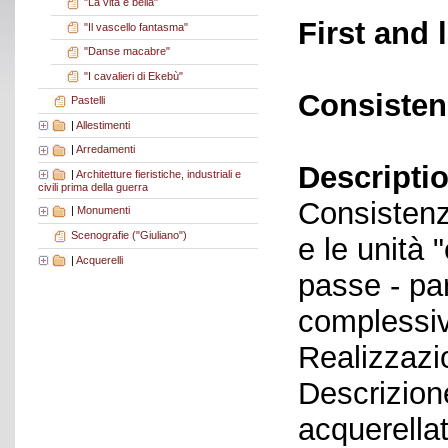
"La vita è bella"
First and 
"Il vascello fantasma"
"Danse macabre"
"I cavalieri di Ekebù"
Consisten
Pastelli
|
Allestimenti
|
Arredamenti
Descriptio
|
Architetture fieristiche, industriali e
civili prima della guerra
Consistenza
|
Monumenti
Scenografie ("Giuliano")
e le unità 
|
Acquerelli
passe - par
complessiv
Realizzazi
Descrizione
acquerellat