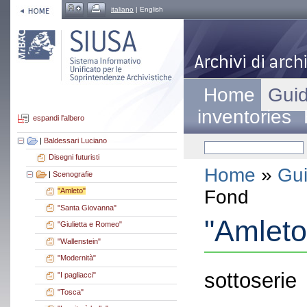
italiano
| English
Home
Guid
inventories
espandi l'albero
|
Baldessari Luciano
Disegni futuristi
Home
»
Gui
|
Scenografie
Fond
"Amleto"
"Santa Giovanna"
"Amleto
"Giulietta e Romeo"
"Wallenstein"
"Modernità"
sottoserie
"I pagliacci"
"Tosca"