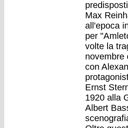
predisposti
Max Reinha
all'epoca i
per "Amlet
volte la tr
novembre d
con Alexan
protagonis
Ernst Ster
1920 alla 
Albert Bas
scenografi