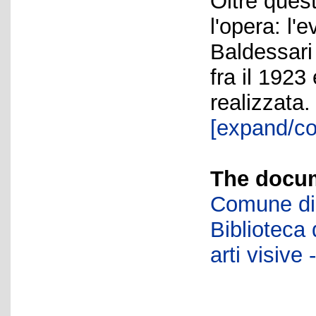
Oltre ques
l'opera: l'
Baldessari
fra il 192
realizzata.
[expand/co
The docum
Comune di 
Biblioteca d
arti visiv