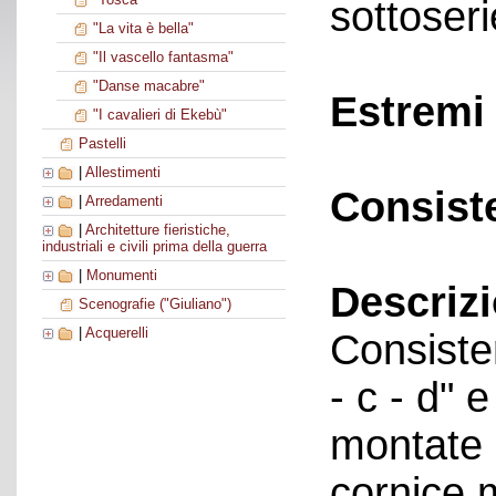
sottoseri
"La vita è bella"
"Il vascello fantasma"
"Danse macabre"
Estremi 
"I cavalieri di Ekebù"
Pastelli
|
Allestimenti
Consist
|
Arredamenti
|
Architetture fieristiche,
industriali e civili prima della guerra
|
Monumenti
Descriz
Scenografie ("Giuliano")
|
Acquerelli
Consisten
- c - d" e
montate 
cornice 