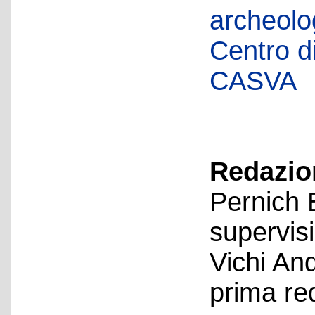
archeolog
Centro di 
CASVA
Redazion
Pernich 
supervis
Vichi An
prima re