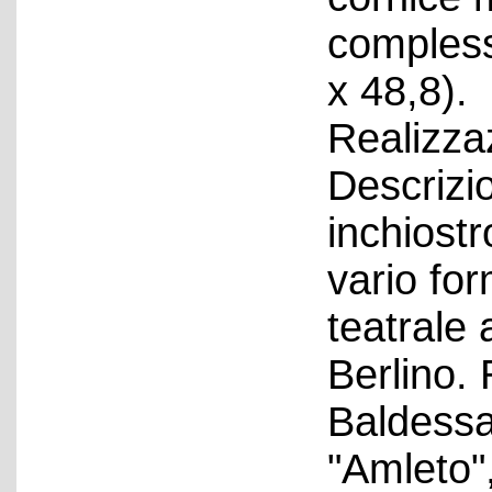
compless
x 48,8).
Realizza
Descrizio
inchiostr
vario for
teatrale 
Berlino. 
Baldessar
"Amleto"