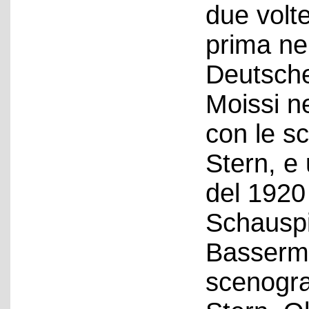
due volte
prima ne
Deutsche
Moissi ne
con le s
Stern, e
del 1920
Schauspi
Basserma
scenogra