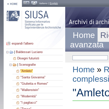
italiano |
English
Home
Ri
avanzata
espandi l'albero
|
Baldessari Luciano
Disegni futuristi
|
Scenografie
Home
»
R
"Amleto"
compless
"Santa Giovanna"
"Giulietta e Romeo"
"Amlet
"Wallenstein"
"Modernità"
"I pagliacci"
"Tosca"