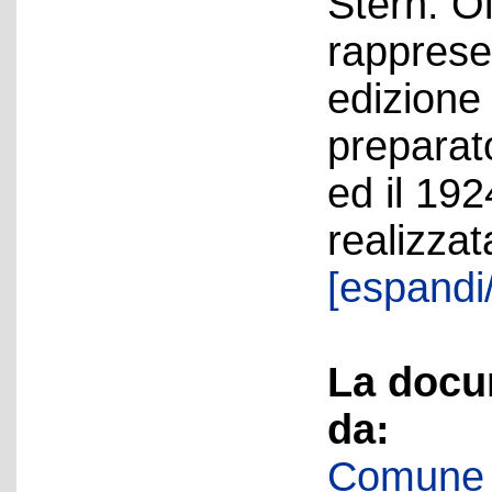
Stern. Ol
rappresen
edizione
preparato
ed il 19
realizzat
[espandi/
La docu
da:
Comune d