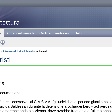
h
Advanced search
On line inventories
Help
»
General list of fonds
» Fond
isti
15
documentarie
futuristi conservati al C.A.S.V.A. (gli unici di quel periodo giunti a no
uiti da Baldessari durante la detenzione a Schardenberg - Schaerding,
ta sarebbe andato a Vienna, dove avrebbe frequentato l'ultimo anno dell