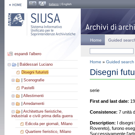
italiano
| English
Home
Guided searc
espandi l'albero
Home
»
Guided search
|
Baldessari Luciano
Disegni futur
Disegni futuristi
|
Scenografie
Pastelli
serie
|
Allestimenti
First and last date:
19
|
Arredamenti
|
Architetture fieristiche,
Consistence:
7 unità 
industriali e civili prima della guerra
Description:
I disegni 
Edicola per giornali, Milano
Rovereto), furono eseg
Quartiere fieristico, Milano
Successivamente l'artis