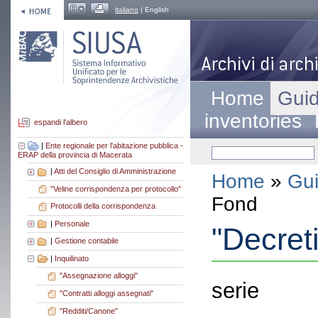
italiano
| English
Home
Guid
inventories
espandi l'albero
|
Ente regionale per l'abitazione pubblica -
ERAP della provincia di Macerata
|
Atti del Consiglio di Amministrazione
Home
»
Gui
"Veline corrispondenza per protocollo"
Fond
Protocolli della corrispondenza
|
Personale
"Decreti
|
Gestione contabile
|
Inquilinato
"Assegnazione alloggi"
serie
"Contratti alloggi assegnati"
"Redditi/Canone"