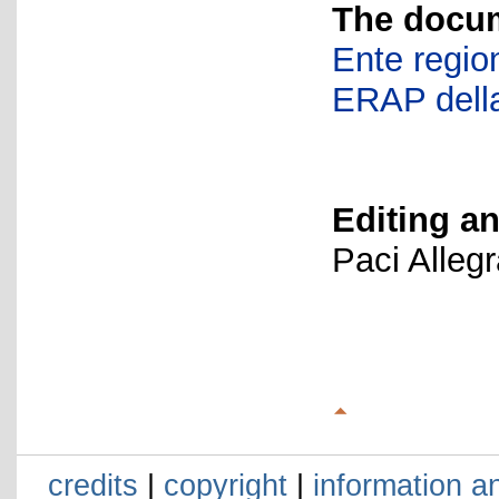
The docum
Ente region
ERAP della
Editing an
Paci Alleg
credits
|
copyright
|
information a