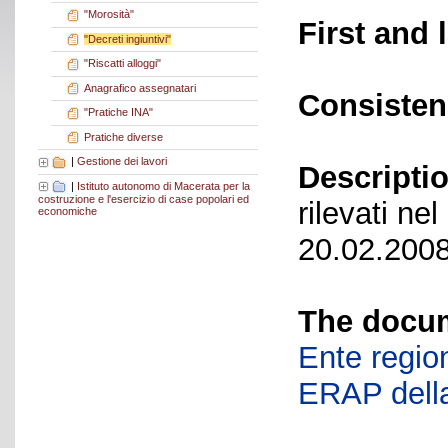
"Morosità"
First and 
"Decreti ingiuntivi"
"Riscatti alloggi"
Anagrafico assegnatari
Consisten
"Pratiche INA"
Pratiche diverse
|
Gestione dei lavori
Descriptio
|
Istituto autonomo di Macerata per la
costruzione e l'esercizio di case popolari ed
rilevati ne
economiche
20.02.2008
The docum
Ente region
ERAP della