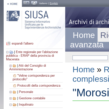
italiano |
English
Home
Ri
avanzata
espandi l'albero
|
Ente regionale per l'abitazione
pubblica - ERAP della provincia di
Macerata
|
Atti del Consiglio di
Home
»
R
Amministrazione
"Veline corrispondenza per
compless
protocollo"
Protocolli della corrispondenza
"Morosi
|
Personale
|
Gestione contabile
|
Inquilinato