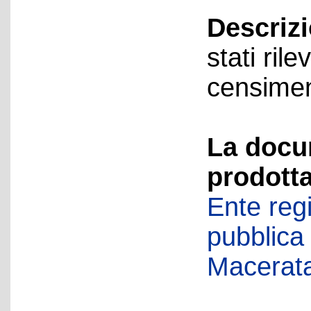
Descriz
stati rile
censimen
La docu
prodotta
Ente regi
pubblica
Macerat