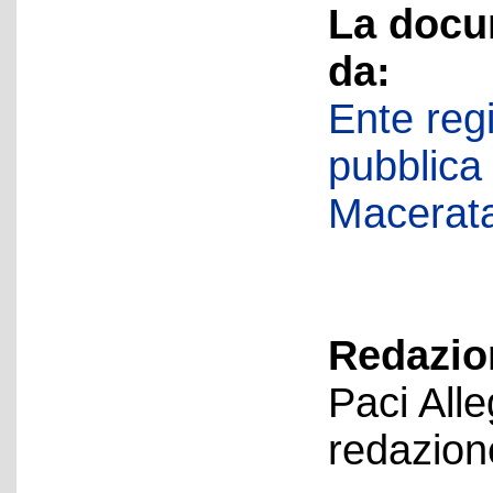
La docu
da:
Ente regi
pubblica
Macerat
Redazion
Paci All
redazion