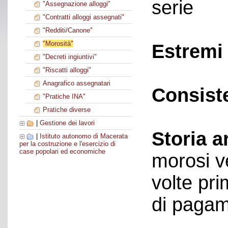
serie
"Assegnazione alloggi"
"Contratti alloggi assegnati"
"Redditi/Canone"
"Morosità"
Estremi 
"Decreti ingiuntivi"
"Riscatti alloggi"
Anagrafico assegnatari
Consist
"Pratiche INA"
Pratiche diverse
|
Gestione dei lavori
Storia a
|
Istituto autonomo di Macerata
per la costruzione e l'esercizio di
case popolari ed economiche
morosi v
volte pri
di pagame