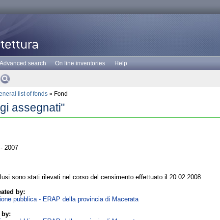
Advanced search
On line inventories
Help
neral list of fonds
» Fond
ggi assegnati"
- 2007
clusi sono stati rilevati nel corso del censimento effettuato il 20.02.2008.
ated by:
zione pubblica - ERAP della provincia di Macerata
 by: