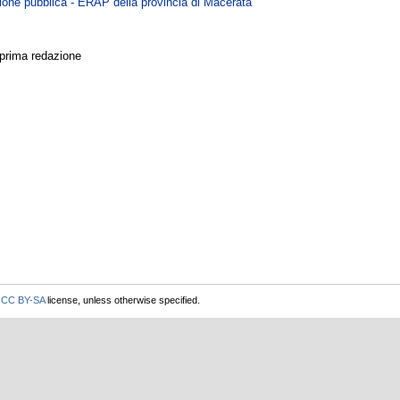
zione pubblica - ERAP della provincia di Macerata
 prima redazione
r
CC BY-SA
license, unless otherwise specified.