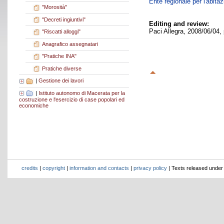
Ente regionale per l'abita
"Morosità"
"Decreti ingiuntivi"
Editing and review:
Paci Allegra, 2008/06/04,
"Riscatti alloggi"
Anagrafico assegnatari
"Pratiche INA"
Pratiche diverse
|
Gestione dei lavori
|
Istituto autonomo di Macerata per la
costruzione e l'esercizio di case popolari ed
economiche
credits
|
copyright
|
information and contacts
|
privacy policy
| Texts released unde