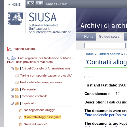
italiano
| English
Home
Guided search
espandi l'albero
Home
»
Guided search
»
Ge
|
Ente regionale per l'abitazione pubblica -
"Contratti allo
ERAP della provincia di Macerata
|
Atti del Consiglio di Amministrazione
"Veline corrispondenza per protocollo"
serie
Protocolli della corrispondenza
First and last date:
1960 
|
Personale
Consistence:
m.l. 12
|
Gestione contabile
Description:
I dati qui in
|
Inquilinato
"Assegnazione alloggi"
The documents were cre
Ente regionale per l'abita
"Contratti alloggi assegnati"
The documents are kept
"Redditi/Canone"