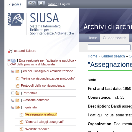
italiano
| English
Home
Guided search
espandi l'albero
Home
»
Guided search
»
Ge
|
Ente regionale per l'abitazione pubblica -
"Assegnazione
ERAP della provincia di Macerata
|
Atti del Consiglio di Amministrazione
"Veline corrispondenza per protocollo"
serie
Protocolli della corrispondenza
First and last date:
1950 
|
Personale
Consistence:
m.l. 33
|
Gestione contabile
Description:
Bandi assegn
|
Inquilinato
"Assegnazione alloggi"
I dati qui inclusi sono sta
"Contratti alloggi assegnati"
Organization:
Documentazi
"Redditi/Canone"