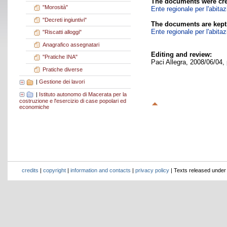
The documents were cre
"Morosità"
Ente regionale per l'abita
"Decreti ingiuntivi"
The documents are kept
Ente regionale per l'abita
"Riscatti alloggi"
Anagrafico assegnatari
Editing and review:
"Pratiche INA"
Paci Allegra, 2008/06/04,
Pratiche diverse
|
Gestione dei lavori
|
Istituto autonomo di Macerata per la
costruzione e l'esercizio di case popolari ed
economiche
credits
|
copyright
|
information and contacts
|
privacy policy
| Texts released unde