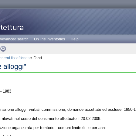
Advanced search
On line inventories
Help
neral list of fonds
» Fond
 alloggi"
- 1983
azione alloggi, verbali commissione, domande accettate ed escluse, 1950-1
ti rilevati nel corso del censimento effettuato il 20.02.2008.
one organizzata per territorio - comuni limitrofi - e per anni.