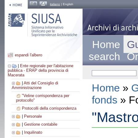
italiano
| English
Home
Gu
search
On
espandi l'albero
|
Ente regionale per l'abitazione
pubblica - ERAP della provincia di
Macerata
|
Atti del Consiglio di
Home
»
G
Amministrazione
"Veline corrispondenza per
fonds
» F
protocollo"
Protocolli della corrispondenza
"Mastro"
|
Personale
|
Gestione contabile
|
Inquilinato