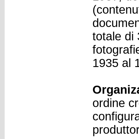
(contenut
document
totale di
fotografi
1935 al 
Organiz
ordine cr
configur
produtto