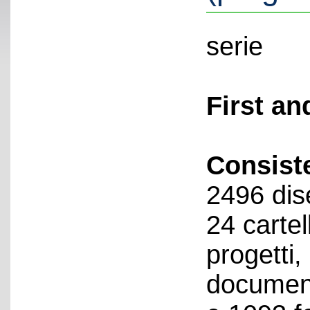
serie
First an
Consist
2496 dise
24 cartell
progetti,
document