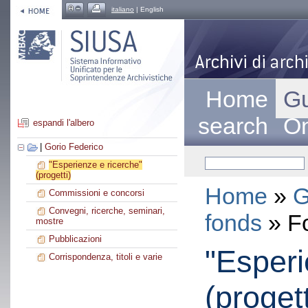
italiano
| English
Home
Gu
search
On
espandi l'albero
|
Gorio Federico
"Esperienze e ricerche"
(progetti)
Home
»
G
Commissioni e concorsi
Convegni, ricerche, seminari,
fonds
» F
mostre
Pubblicazioni
"Esperi
Corrispondenza, titoli e varie
(progett