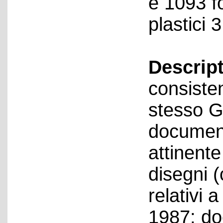
e 1093 fo
plastici 3
Descript
consiste
stesso G
document
attinente
disegni (
relativi 
1987; do