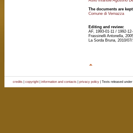
Asilo infantile Agostino D
The documents are kept
Comune di Vernazza
Editing and review:
AF, 1993-01-11 / 1992-12-
Frassinelli Antonella, 200
La Sorda Bruna, 2010/07/1
credits
|
copyright
|
information and contacts
|
privacy policy
| Texts released unde