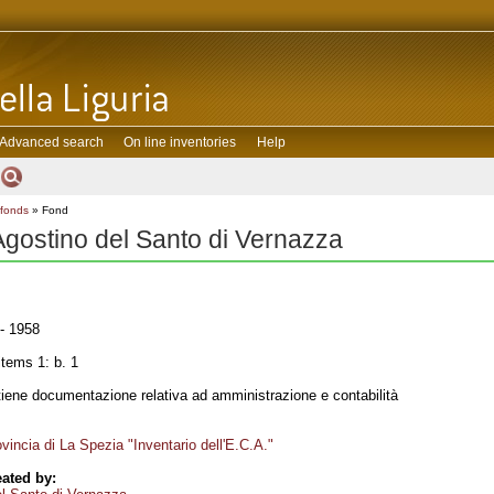
Advanced search
On line inventories
Help
 fonds
» Fond
e Agostino del Santo di Vernazza
- 1958
tems 1: b. 1
tiene documentazione relativa ad amministrazione e contabilità
incia di La Spezia "Inventario dell'E.C.A."
ated by: