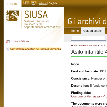
italiano
| English
Home
Guided search
espandi l'albero
Home
»
Guided search
»
List of
Asilo infantile Agostino del Santo di Vernazza
Asilo infantil
fondo
First and last date:
1911 
Consistence:
Number of i
Description:
Il fondo con
Finding aids:
Comune di Vernazza - Prov
The documents were cre