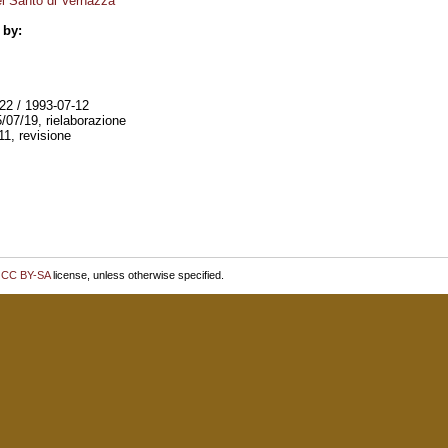
el Santo di Vernazza
 by:
22 / 1993-07-12
5/07/19, rielaborazione
1, revisione
r
CC BY-SA
license, unless otherwise specified.