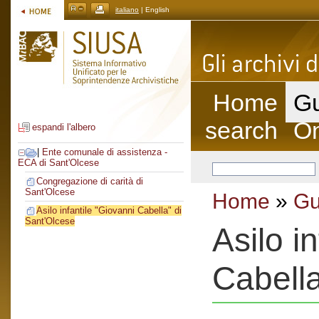
italiano
| English
Home
Gu
search
On
espandi l'albero
|
Ente comunale di assistenza -
ECA di Sant'Olcese
Congregazione di carità di
Sant'Olcese
Home
»
Gu
Asilo infantile "Giovanni Cabella" di
Sant'Olcese
Asilo i
Cabella