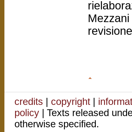
rielabor
Mezzani 
revision
credits
|
copyright
|
informa
policy
| Texts released und
otherwise specified.