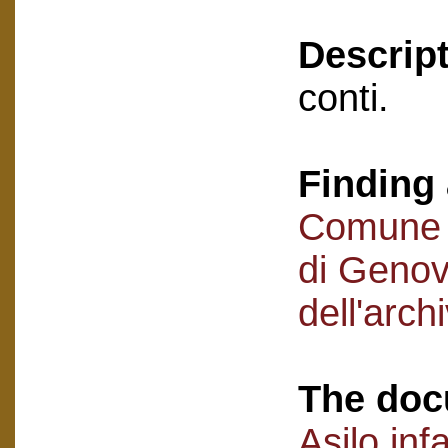
Descript
conti.
Finding 
Comune d
di Genova
dell'arch
The doc
Asilo inf