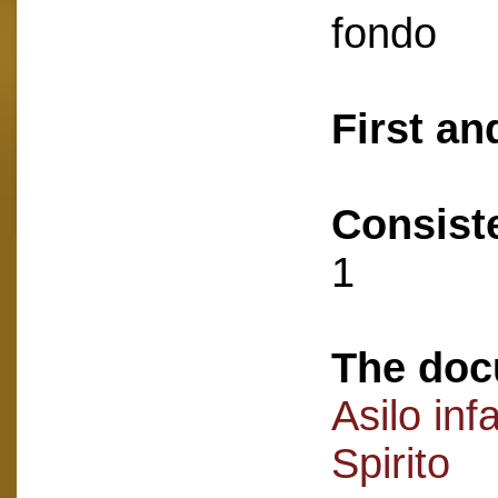
fondo
First an
Consist
1
The doc
Asilo inf
Spirito