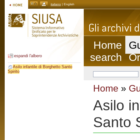
italiano
| English
Home
Gu
search
On
espandi l'albero
Asilo infantile di Borghetto Santo
Spirito
Home
»
Gu
Asilo i
Santo S