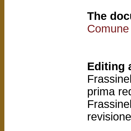
The doc
Comune d
Editing 
Frassinel
prima re
Frassinel
revision