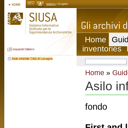
italiano
| English
Home
Guid
inventories
espandi l'albero
Asilo infantile Città di Lavagna
Home
»
Guid
Asilo in
fondo
First and 