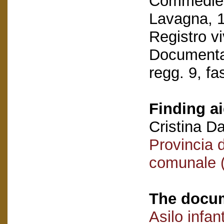
Commedie re
Lavagna, 1
Registro vi
Documentaz
regg. 9, fa
Finding ai
Cristina D
Provincia 
comunale (
The docum
Asilo infan