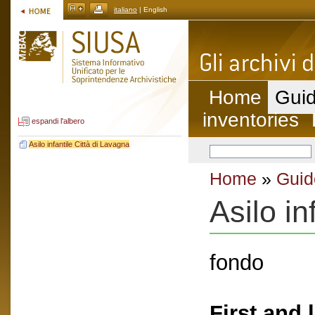
italiano
| English
Home
Guid
inventories
espandi l'albero
Asilo infantile Città di Lavagna
Home
»
Guid
Asilo in
fondo
First and 