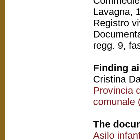
Commedie re
Lavagna, 1
Registro vi
Documentaz
regg. 9, fa
Finding ai
Cristina D
Provincia 
comunale (
The docum
Asilo infan