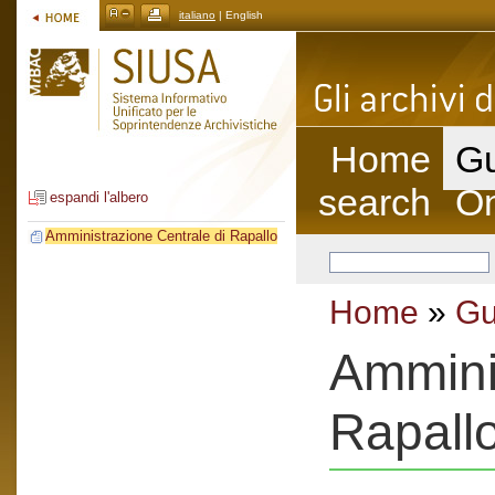
italiano
| English
Home
Gu
search
On
espandi l'albero
Amministrazione Centrale di Rapallo
Home
»
Gu
Amminis
Rapall