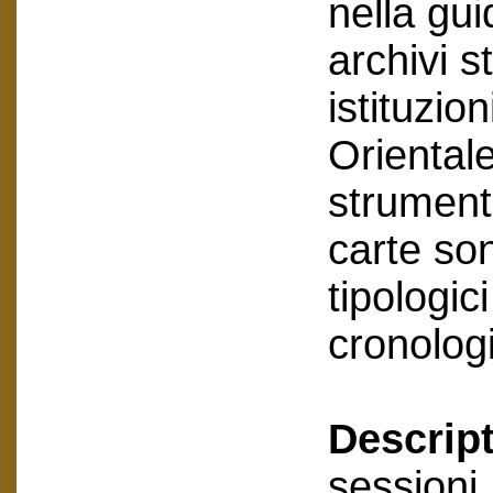
nella gui
archivi s
istituzio
Oriental
strumento
carte son
tipologic
cronologi
Descript
sessioni