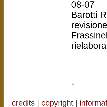
08-07
Barotti 
revision
Frassinel
rielabor
credits
|
copyright
|
informa