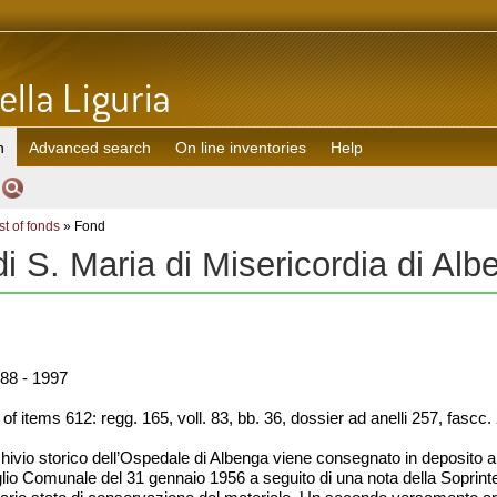
h
Advanced search
On line inventories
Help
st of fonds
» Fond
i S. Maria di Misericordia di Alb
88 - 1997
 items 612: regg. 165, voll. 83, bb. 36, dossier ad anelli 257, fascc. 27
hivio storico dell’Ospedale di Albenga viene consegnato in deposito all
lio Comunale del 31 gennaio 1956 a seguito di una nota della Soprinte