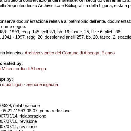
ario stato di conservazione del materiale. Un secondo versamento arri
ella Soprintendenza Archivistica e Bibliografica della Liguria, è stata 
onserva documentazione relativa al patrimonio dell'ente, documentazione
to come segue:
 - 1993, regg. 145, voll. 83, bb. 16, fascc. 25, filze 6, plichi 36;
941 - 1997, regg. 20, dossier ad anelli 257, bb. 20, fascc. 2, scatole
aria Mancino,
Archivio storico del Comune di Albenga. Elenco
created by:
i Misericordia di Albenga
pt by:
di studi Liguri - Sezione ingauna
03/29, rielaborazione
-05-21 / 1993-08-07, prima redazione
2007/03/14, rielaborazione
2007/07/10, revisione
007/07/11, revisione