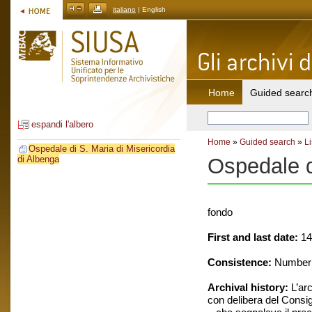
italiano
| English
Home
Guided searc
espandi l'albero
Home
»
Guided search
»
Li
Ospedale di S. Maria di Misericordia
Ospedale d
di Albenga
fondo
First and last date:
14
Consistence:
Number of
Archival history:
L’arc
con delibera del Consig