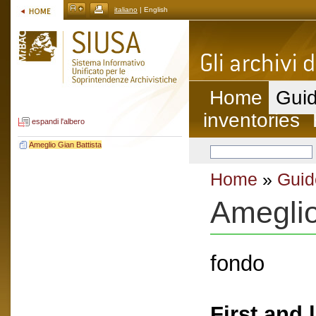
italiano
| English
Home
Guid
inventories
espandi l'albero
Ameglio Gian Battista
Home
»
Guid
Ameglio
fondo
First and 