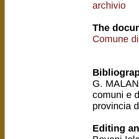
archivio
The docum
Comune di
Bibliogra
G. MALANDR
comuni e de
provincia 
Editing an