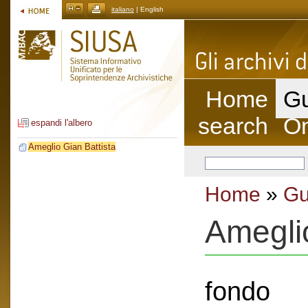
italiano
| English
Home
Gu
search
On
espandi l'albero
Ameglio Gian Battista
Home
»
Gu
Ameglio
fondo