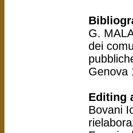
Bibliog
G. MALAN
dei comun
pubbliche
Genova 
Editing 
Bovani I
rielabor