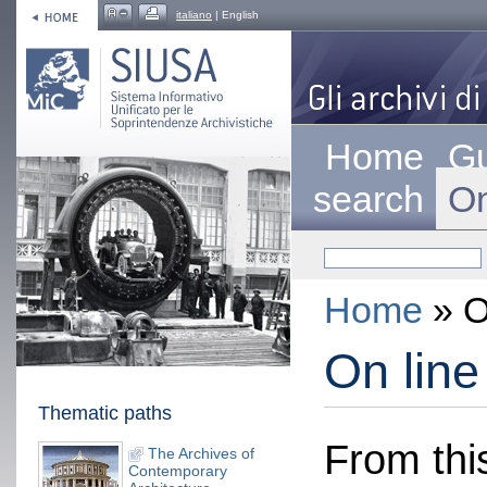
italiano
| English
Home
Gu
search
On
Home
» O
On line
Thematic paths
From this
The Archives of
Contemporary