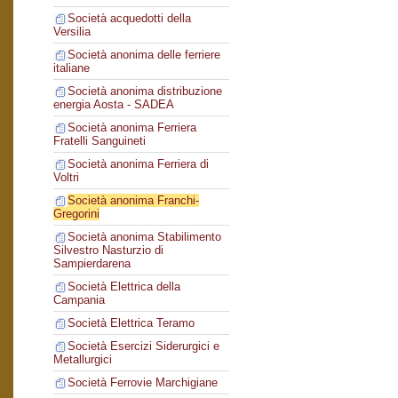
Società acquedotti della
Versilia
Società anonima delle ferriere
italiane
Società anonima distribuzione
energia Aosta - SADEA
Società anonima Ferriera
Fratelli Sanguineti
Società anonima Ferriera di
Voltri
Società anonima Franchi-
Gregorini
Società anonima Stabilimento
Silvestro Nasturzio di
Sampierdarena
Società Elettrica della
Campania
Società Elettrica Teramo
Società Esercizi Siderurgici e
Metallurgici
Società Ferrovie Marchigiane