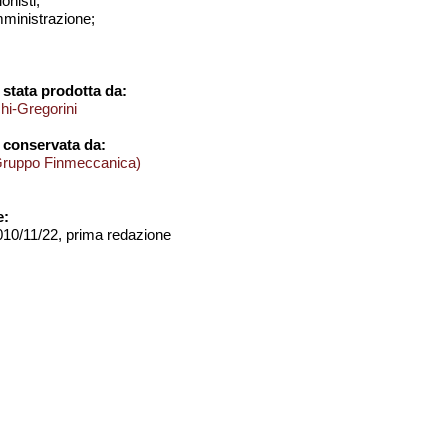
onisti;
amministrazione;
stata prodotta da:
hi-Gregorini
 conservata da:
Gruppo Finmeccanica)
e:
2010/11/22, prima redazione