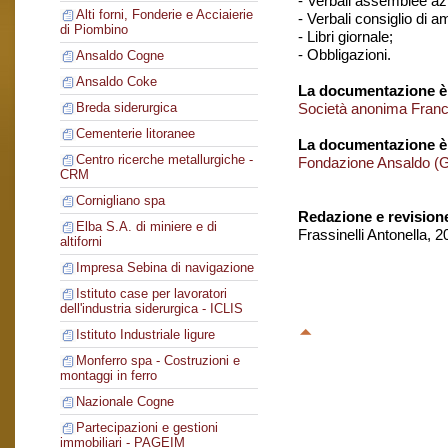
- Verbali assemblee azi
Alti forni, Fonderie e Acciaierie
- Verbali consiglio di 
di Piombino
- Libri giornale;
- Obbligazioni.
Ansaldo Cogne
Ansaldo Coke
La documentazione è 
Società anonima Franc
Breda siderurgica
Cementerie litoranee
La documentazione è
Centro ricerche metallurgiche -
Fondazione Ansaldo (
CRM
Cornigliano spa
Redazione e revision
Elba S.A. di miniere e di
Frassinelli Antonella, 
altiforni
Impresa Sebina di navigazione
Istituto case per lavoratori
dell'industria siderurgica - ICLIS
Istituto Industriale ligure
Monferro spa - Costruzioni e
montaggi in ferro
Nazionale Cogne
Partecipazioni e gestioni
immobiliari - PAGEIM