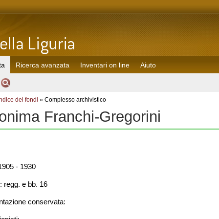
ta
Ricerca avanzata
Inventari on line
Aiuto
Indice dei fondi
» Complesso archivistico
onima Franchi-Gregorini
905 - 1930
: regg. e bb. 16
azione conservata: