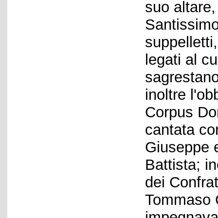
suo altare,
Santissimo
suppelletti,
legati al 
sagrestano
inoltre l'ob
Corpus Dom
cantata co
Giuseppe e
Battista; i
dei Confrat
Tommaso Co
impegnava a