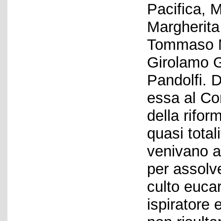
Pacifica, 
Margherit
Tommaso Ma
Girolamo G
Pandolfi. 
essa al Co
della rifor
quasi total
venivano a
per assolver
culto eucar
ispiratore 