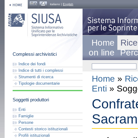
italiano |
English
Home
Rice
on line
Perc
Complessi archivistici
Indice dei fondi
Indice di tutti i complessi
Home
»
Ric
Strumenti di ricerca
Tipologie documentarie
Enti
» Sogge
Confrat
Soggetti produttori
Enti
Sacrame
Famiglie
Persone
Contesti storico istituzionali
Profili istituzionali