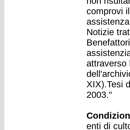
non risulta
comprovi i
assistenza
Notizie tra
Benefattori
assistenzi
attraverso
dell'archiv
XIX).Tesi d
2003."
Condizion
enti di cult