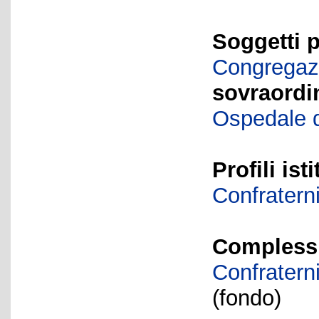
Soggetti p
Congregazi
sovraordi
Ospedale d
Profili ist
Confraterni
Complessi 
Confratern
(fondo)