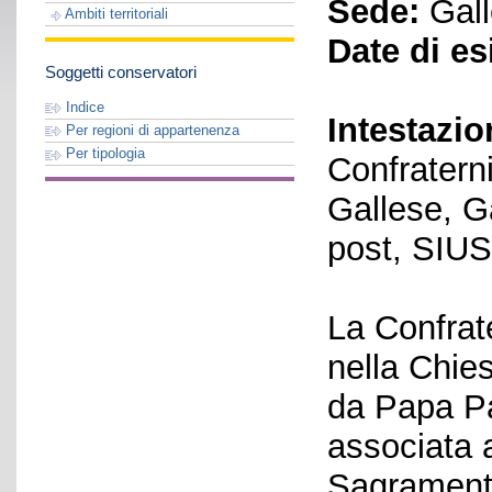
Sede:
Gall
Ambiti territoriali
Date di es
Soggetti conservatori
Indice
Intestazio
Per regioni di appartenenza
Per tipologia
Confratern
Gallese, G
post, SIU
La Confrat
nella Chies
da Papa Pa
associata 
Sagramento