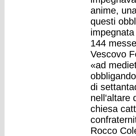
anime, una
questi obbl
impegnata 
144 messe l
Vescovo Fo
«ad medieta
obbligando 
di settant
nell'altar
chiesa catt
confraterni
Rocco Cole