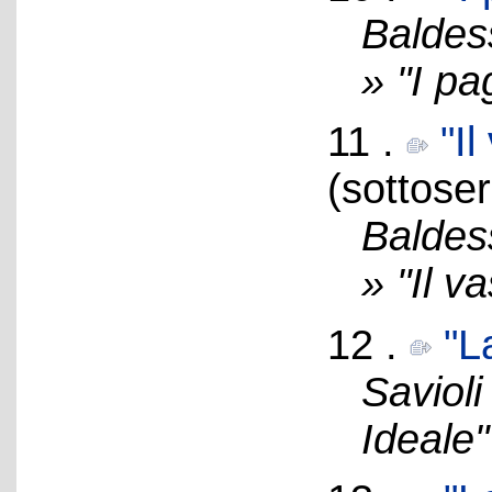
Baldes
» "I pa
11 .
"I
(sottoser
Baldes
» "Il v
12 .
"L
Savioli
Ideale"