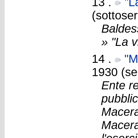
13 .
"L
(sottoser
Baldes
» "La v
14 .
"M
1930 (se
Ente re
pubblic
Macera
Macera