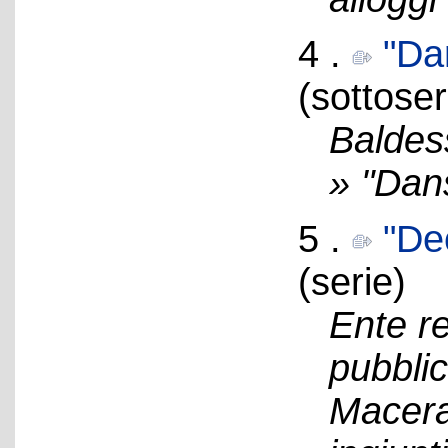
4 .
"Da
(sottoser
Baldes
» "Dan
5 .
"Dec
(serie)
Ente re
pubblic
Macerat