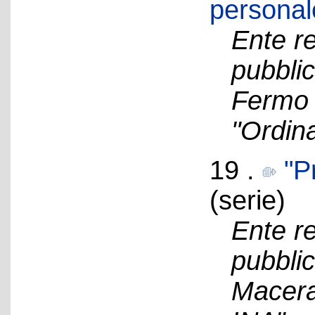
personal
Ente re
pubblic
Fermo 
"Ordin
19 .
"P
(serie)
Ente re
pubblic
Macerat