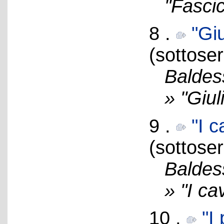
"Fascic
8 .
"Gi
(sottoser
Baldes
» "Giu
9 .
"I c
(sottoser
Baldes
» "I ca
10 .
"I