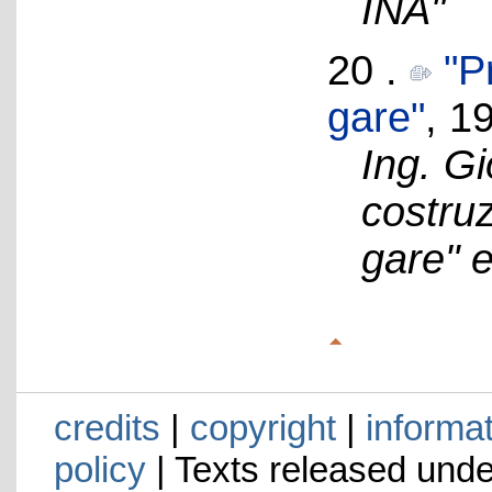
INA"
20 .
"P
gare"
, 1
Ing. G
costru
gare" e
credits
|
copyright
|
informa
policy
| Texts released und