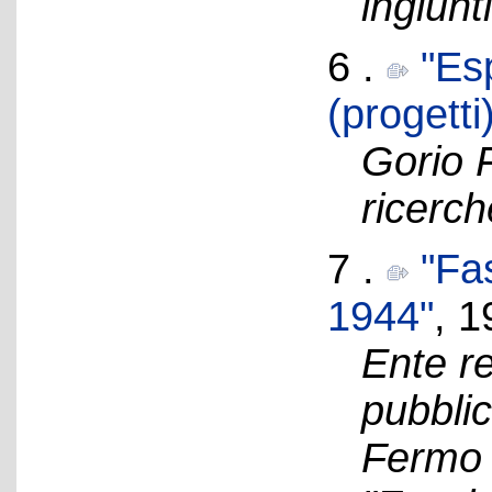
ingiunti
6 .
"Es
(progetti
Gorio 
ricerch
7 .
"Fas
1944"
, 1
Ente re
pubblic
Fermo 