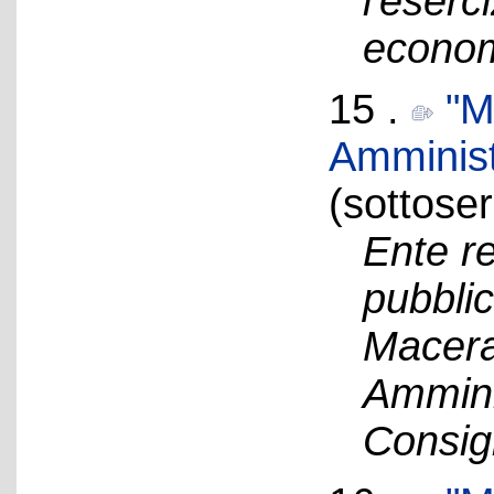
l'eserc
economi
15 .
"M
Amminist
(sottoser
Ente re
pubblic
Macerat
Ammini
Consig