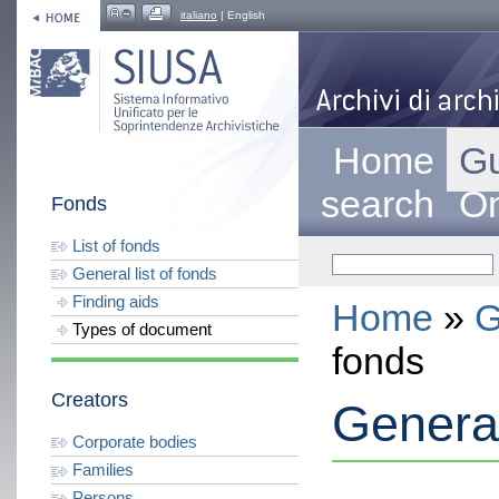
italiano
| English
Home
Gu
search
On
Fonds
List of fonds
General list of fonds
Finding aids
Home
»
G
Types of document
fonds
Creators
General
Corporate bodies
Families
Persons