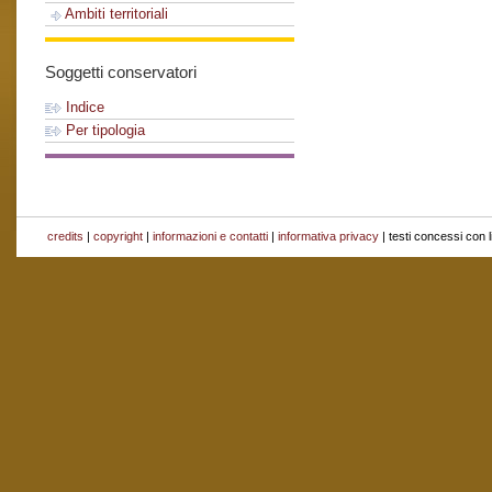
Ambiti territoriali
Soggetti conservatori
Indice
Per tipologia
credits
|
copyright
|
informazioni e contatti
|
informativa privacy
| testi concessi con 