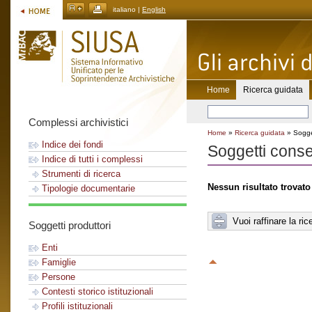
italiano |
English
Home
Ricerca guidata
Complessi archivistici
Home
»
Ricerca guidata
» Sogget
Indice dei fondi
Soggetti conse
Indice di tutti i complessi
Strumenti di ricerca
Nessun risultato trovato
Tipologie documentarie
Vuoi raffinare la ric
Soggetti produttori
Enti
Famiglie
Persone
Contesti storico istituzionali
Profili istituzionali