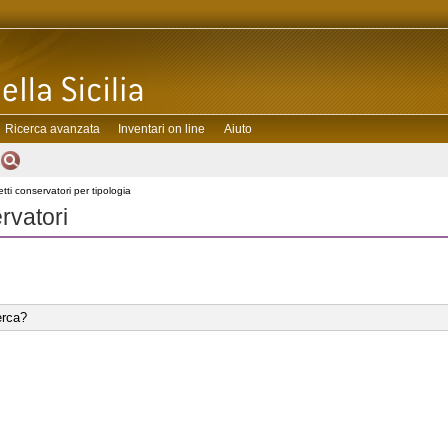
Ricerca avanzata
Inventari on line
Aiuto
ti conservatori per tipologia
rvatori
erca?