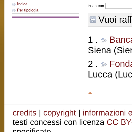
Indice
inizia con
Per tipologia
Vuoi raf
1 .
Banca
Siena (Sie
2 .
Fonda
Lucca (Luc
credits
|
copyright
|
informazioni e
testi concessi con licenza
CC BY
specificato