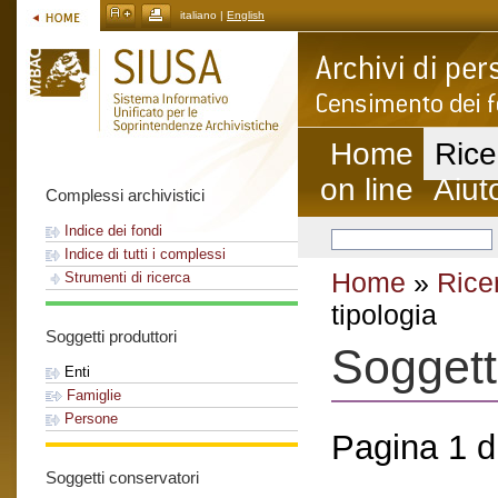
italiano |
English
Home
Rice
on line
Aiut
Complessi archivistici
Indice dei fondi
Indice di tutti i complessi
Home
»
Rice
Strumenti di ricerca
tipologia
Soggetti produttori
Soggett
Enti
Famiglie
Persone
Pagina 1 di
Soggetti conservatori