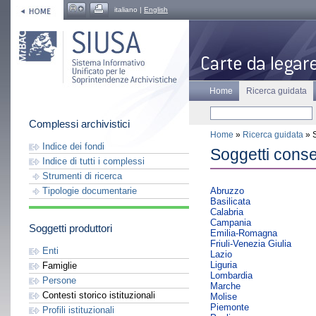
italiano |
English
Home
Ricerca guidata
Complessi archivistici
Home
»
Ricerca guidata
» S
Indice dei fondi
Soggetti conse
Indice di tutti i complessi
Strumenti di ricerca
Abruzzo
Tipologie documentarie
Basilicata
Calabria
Campania
Soggetti produttori
Emilia-Romagna
Friuli-Venezia Giulia
Enti
Lazio
Liguria
Famiglie
Lombardia
Persone
Marche
Contesti storico istituzionali
Molise
Piemonte
Profili istituzionali