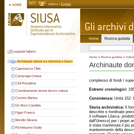
italiano |
English
Home
Ricerca guidata
espandi l'albero
Home
»
Ricerca guidata
»
Indice
|
Archinaute donne tra memoria e futuro
Archinaute don
Capomazza Tilde
Cartaregia Oriana
complesso di fondi / supe
Cioli Rosalena
Estremi cronologici:
195
Coordinamento donne lavoro cultura
Consistenza:
Unità 152: 
Corsino Marisa
De Muro Candida
Storia archivistica:
Il fo
descritte e riordinate pr
Figari Franca
il software Lilarca, prodo
Merello Silvana
dall'Unesco) per i propri 
è stata mantenuta il più p
Richebuono Giulia
mantenimento della descriz