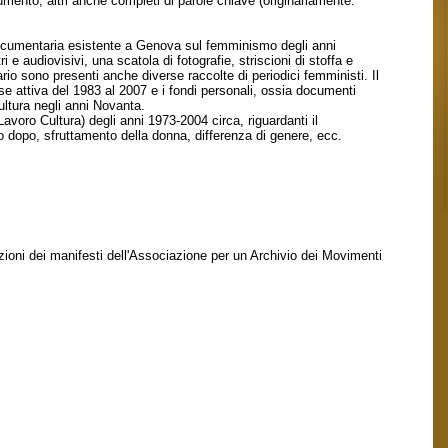
umento, altri anche completi di parole chiave (originariamente:
e documentaria esistente a Genova sul femminismo degli anni
e audiovisivi, una scatola di fotografie, striscioni di stoffa e
o sono presenti anche diverse raccolte di periodici femministi. Il
 attiva del 1983 al 2007 e i fondi personali, ossia documenti
ultura negli anni Novanta.
voro Cultura) degli anni 1973-2004 circa, riguardanti il
o dopo, sfruttamento della donna, differenza di genere, ecc.
izioni dei manifesti dell'Associazione per un Archivio dei Movimenti