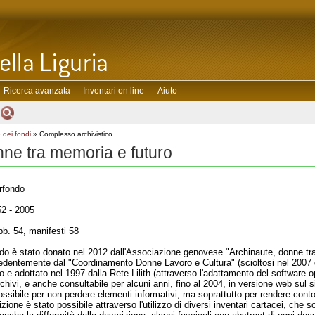
Ricerca avanzata
Inventari on line
Aiuto
 dei fondi
» Complesso archivistico
ne tra memoria e futuro
rfondo
2 - 2005
bb. 54, manifesti 58
ndo è stato donato nel 2012 dall'Associazione genovese "Archinaute, donne tra 
ecedentemente dal "Coordinamento Donne Lavoro e Cultura" (scioltosi nel 2007 
tto e adottato nel 1997 dalla Rete Lilith (attraverso l'adattamento del software 
archivi, e anche consultabile per alcuni anni, fino al 2004, in versione web sul 
ossibile per non perdere elementi informativi, ma soprattutto per rendere conto 
ione è stato possibile attraverso l'utilizzo di diversi inventari cartacei, che 