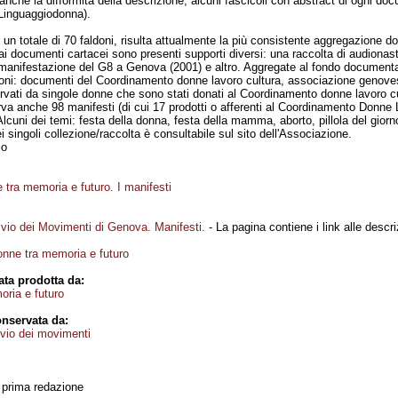
che la difformità della descrizione, alcuni fascicoli con abstract di ogni doc
 Linguaggiodonna).
r un totale di 70 faldoni, risulta attualmente la più consistente aggregazion
i documenti cartacei sono presenti supporti diversi: una raccolta di audionastri 
 manifestazione del G8 a Genova (2001) e altro. Aggregate al fondo documentari
ioni: documenti del Coordinamento donne lavoro cultura, associazione genovese
ervati da singole donne che sono stati donati al Coordinamento donne lavoro c
va anche 98 manifesti (di cui 17 prodotti o afferenti al Coordinamento Donne La
cuni dei temi: festa della donna, festa della mamma, aborto, pillola del giorn
i singoli collezione/raccolta è consultabile sul sito dell'Associazione.
mo
tra memoria e futuro. I manifesti
vio dei Movimenti di Genova. Manifesti.
- La pagina contiene i link alle descr
onne tra memoria e futuro
ta prodotta da:
ria e futuro
nservata da:
vio dei movimenti
, prima redazione