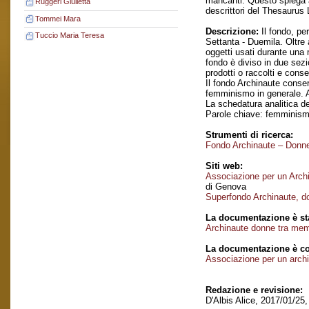
mancanti. Questo spiega an
Ruggeri Giulietta
descrittori del Thesaurus
Tommei Mara
Descrizione:
Il fondo, pe
Tuccio Maria Teresa
Settanta - Duemila. Oltre a
oggetti usati durante una
fondo è diviso in due sez
prodotti o raccolti e cons
Il fondo Archinaute conser
femminismo in generale. Al
La schedatura analitica de
Parole chiave: femminis
Strumenti di ricerca:
Fondo Archinaute – Donne 
Siti web:
Associazione per un Archi
di Genova
Superfondo Archinaute, d
La documentazione è sta
Archinaute donne tra memo
La documentazione è co
Associazione per un archi
Redazione e revisione:
D'Albis Alice, 2017/01/25