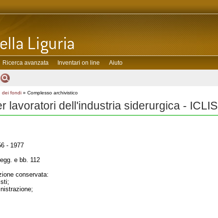
Ricerca avanzata
Inventari on line
Aiuto
 dei fondi
» Complesso archivistico
er lavoratori dell'industria siderurgica - ICLIS
6 - 1977
regg. e bb. 112
ione conservata:
sti;
inistrazione;