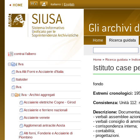
italiano |
English
Home
Ricerca guidata
contrai l'albero
Home
»
Ricerca guidata
»
Indice
|
Ilva
Istituto case p
Ilva Alti Forni e Acciaierie d’Italia
Italsider
fondo
Ilva
Estremi cronologici:
195
|
Ilva - Archivi aggregati
Consistenza:
Unità 112: 
Acciaierie elettriche Cogne - Girod
Acciaierie e ferriere nazionali
Descrizione:
Documentaz
- verbali assemblee azioni
Acciaierie venete
- verbali consiglio di amm
Agglomerati antracite Aosta
- corrispondenza interna;
- contabilità;
Alti forni, Fonderie e Acciaierie di
- progettazioni.
Piombino