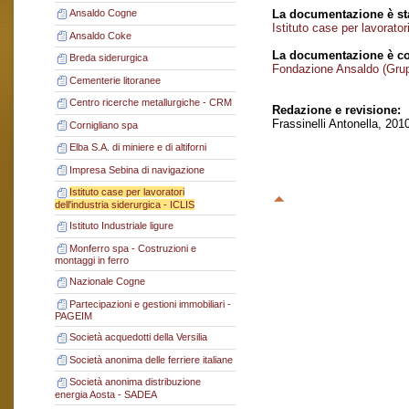
La documentazione è sta
Ansaldo Cogne
Istituto case per lavorator
Ansaldo Coke
La documentazione è co
Breda siderurgica
Fondazione Ansaldo (Gru
Cementerie litoranee
Centro ricerche metallurgiche - CRM
Redazione e revisione:
Frassinelli Antonella, 201
Cornigliano spa
Elba S.A. di miniere e di altiforni
Impresa Sebina di navigazione
Istituto case per lavoratori
dell'industria siderurgica - ICLIS
Istituto Industriale ligure
Monferro spa - Costruzioni e
montaggi in ferro
Nazionale Cogne
Partecipazioni e gestioni immobiliari -
PAGEIM
Società acquedotti della Versilia
Società anonima delle ferriere italiane
Società anonima distribuzione
energia Aosta - SADEA