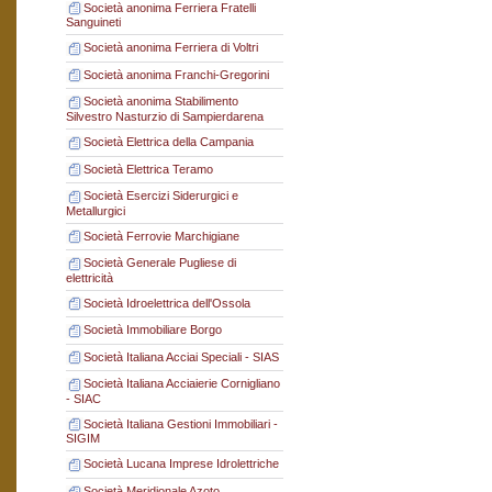
Società anonima Ferriera Fratelli
Sanguineti
Società anonima Ferriera di Voltri
Società anonima Franchi-Gregorini
Società anonima Stabilimento
Silvestro Nasturzio di Sampierdarena
Società Elettrica della Campania
Società Elettrica Teramo
Società Esercizi Siderurgici e
Metallurgici
Società Ferrovie Marchigiane
Società Generale Pugliese di
elettricità
Società Idroelettrica dell'Ossola
Società Immobiliare Borgo
Società Italiana Acciai Speciali - SIAS
Società Italiana Acciaierie Cornigliano
- SIAC
Società Italiana Gestioni Immobiliari -
SIGIM
Società Lucana Imprese Idrolettriche
Società Meridionale Azoto