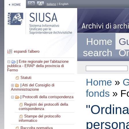
italiano
| English
Home
Gu
search
On
espandi l'albero
|
Ente regionale per l'abitazione
pubblica - ERAP della provincia di
Fermo
Statuti
Home
»
G
|
Atti del Consiglio di
Amministrazione
fonds
» F
|
Protocolli della corrispondenza
"Ordina
Registri dei protocolli della
corrispondenza
Stampe del protocollo
persona
informatico
Raccolta normativa