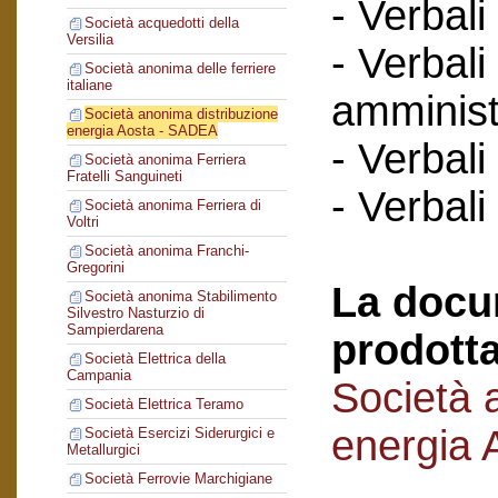
- Verbali
Società acquedotti della
Versilia
- Verbali
Società anonima delle ferriere
italiane
amminist
Società anonima distribuzione
energia Aosta - SADEA
- Verbali
Società anonima Ferriera
Fratelli Sanguineti
- Verbali
Società anonima Ferriera di
Voltri
Società anonima Franchi-
Gregorini
La docu
Società anonima Stabilimento
Silvestro Nasturzio di
Sampierdarena
prodotta
Società Elettrica della
Campania
Società 
Società Elettrica Teramo
energia
Società Esercizi Siderurgici e
Metallurgici
Società Ferrovie Marchigiane