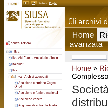
italiano |
English
Home
Ri
avanzata
contrai l'albero
|
Ilva
Ilva Alti Forni e Acciaierie d’Italia
Italsider
Home
»
Ri
Ilva
Complesso 
|
Ilva - Archivi aggregati
Acciaierie elettriche Cogne -
Societ
Girod
Acciaierie e ferriere nazionali
distrib
Acciaierie venete
Agglomerati antracite Aosta