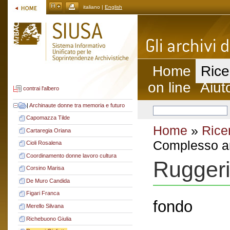
italiano |
English
Home
Rice
on line
Aiut
contrai l'albero
|
Archinaute donne tra memoria e futuro
Capomazza Tilde
Home
»
Rice
Cartaregia Oriana
Complesso ar
Cioli Rosalena
Coordinamento donne lavoro cultura
Ruggeri
Corsino Marisa
De Muro Candida
Figari Franca
fondo
Merello Silvana
Richebuono Giulia