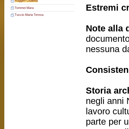
Ruggeri Giulietta
Estremi c
Tommei Mara
Tuccio Maria Teresa
Note alla 
documento 
nessuna da
Consisten
Storia arc
negli anni
lavoro cult
parte per 