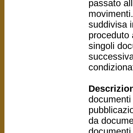
passato al
movimenti.
suddivisa i
proceduto a
singoli do
successivam
condizionat
Descrizio
documenti e
pubblicazio
da documen
documenti e