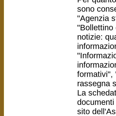
sono conser
"Agenzia s
"Bollettino
notizie: q
informazion
"Informazi
informazio
formativi"
rassegna s
La schedatu
documenti e
sito dell'A