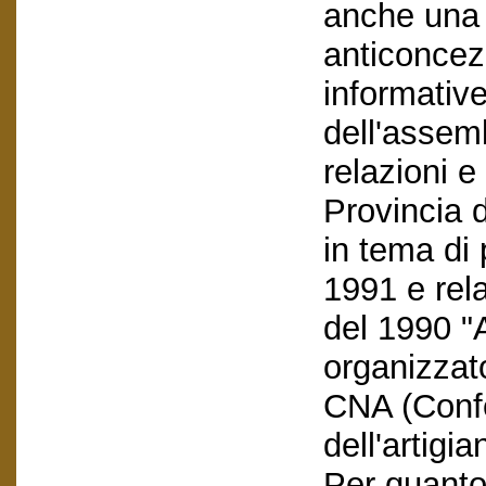
anche una 
anticoncezi
informative
dell'assemb
relazioni 
Provincia 
in tema di 
1991 e rel
del 1990 "A
organizzat
CNA (Conf
dell'artigia
Per quanto 