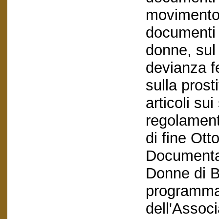
movimento 
documenti s
donne, sul
devianza fe
sulla prost
articoli sui
regolamenti
di fine Ott
Documentaz
Donne di B
programma e
dell'Assoc