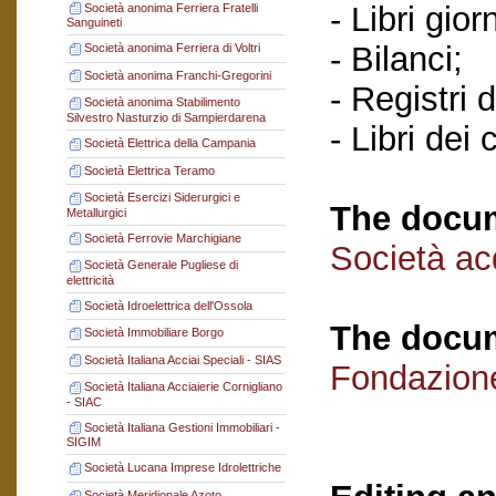
- Libri gior
Società anonima Ferriera Fratelli
Sanguineti
- Bilanci;
Società anonima Ferriera di Voltri
Società anonima Franchi-Gregorini
- Registri d
Società anonima Stabilimento
Silvestro Nasturzio di Sampierdarena
- Libri dei
Società Elettrica della Campania
Società Elettrica Teramo
Società Esercizi Siderurgici e
The docum
Metallurgici
Società Ferrovie Marchigiane
Società acq
Società Generale Pugliese di
elettricità
Società Idroelettrica dell'Ossola
The docum
Società Immobiliare Borgo
Società Italiana Acciai Speciali - SIAS
Fondazion
Società Italiana Acciaierie Cornigliano
- SIAC
Società Italiana Gestioni Immobiliari -
SIGIM
Società Lucana Imprese Idrolettriche
Società Meridionale Azoto