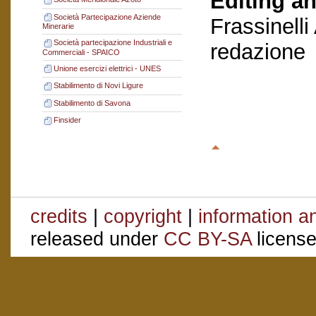
Editing an
Società Partecipazione Aziende
Frassinelli
Minerarie
Società partecipazione Industriali e
redazione
Commerciali - SPAICO
Unione esercizi elettrici - UNES
Stabilimento di Novi Ligure
Stabilimento di Savona
Finsider
credits
|
copyright
|
information a
released under
CC BY-SA
license