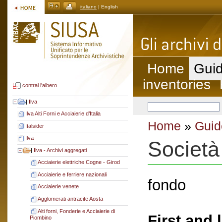
italiano
| English
Home
Guid
inventories
contrai l'albero
|
Ilva
Ilva Alti Forni e Acciaierie d’Italia
Home
»
Guid
Italsider
Ilva
Società 
|
Ilva - Archivi aggregati
Acciaierie elettriche Cogne - Girod
Acciaierie e ferriere nazionali
fondo
Acciaierie venete
Agglomerati antracite Aosta
Alti forni, Fonderie e Acciaierie di
First and 
Piombino