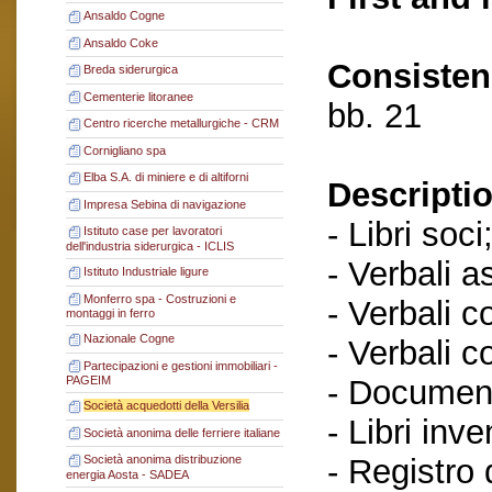
Ansaldo Cogne
Ansaldo Coke
Consisten
Breda siderurgica
Cementerie litoranee
bb. 21
Centro ricerche metallurgiche - CRM
Cornigliano spa
Elba S.A. di miniere e di altiforni
Descriptio
Impresa Sebina di navigazione
- Libri soci
Istituto case per lavoratori
dell'industria siderurgica - ICLIS
- Verbali a
Istituto Industriale ligure
Monferro spa - Costruzioni e
- Verbali c
montaggi in ferro
Nazionale Cogne
- Verbali c
Partecipazioni e gestioni immobiliari -
- Documenti
PAGEIM
Società acquedotti della Versilia
- Libri inve
Società anonima delle ferriere italiane
- Registro
Società anonima distribuzione
energia Aosta - SADEA