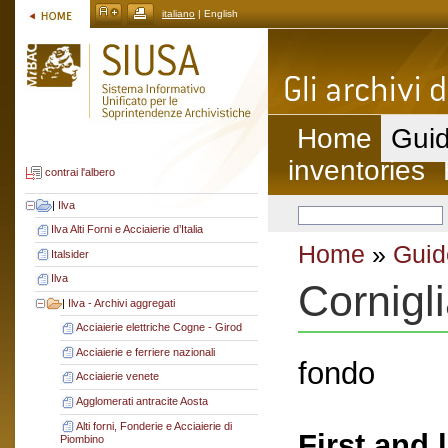
italiano
| English
Home
Guid
inventories
contrai l'albero
|
Ilva
Ilva Alti Forni e Acciaierie d’Italia
Home
»
Guid
Italsider
Ilva
Cornigl
|
Ilva - Archivi aggregati
Acciaierie elettriche Cogne - Girod
Acciaierie e ferriere nazionali
fondo
Acciaierie venete
Agglomerati antracite Aosta
Alti forni, Fonderie e Acciaierie di
First and 
Piombino