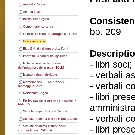
Ansaldo Cogne
Ansaldo Coke
Consisten
Breda siderurgica
Cementerie litoranee
bb. 209
Centro ricerche metallurgiche - CRM
Cornigliano spa
Elba S.A. di miniere e di altiforni
Descriptio
Impresa Sebina di navigazione
- libri soci;
Istituto case per lavoratori
dell'industria siderurgica - ICLIS
- verbali a
Istituto Industriale ligure
Monferro spa - Costruzioni e
- verbali c
montaggi in ferro
Nazionale Cogne
- libri pres
Partecipazioni e gestioni immobiliari -
amministra
PAGEIM
Società acquedotti della Versilia
- verbali c
Società anonima delle ferriere italiane
- libri pre
Società anonima distribuzione
energia Aosta - SADEA