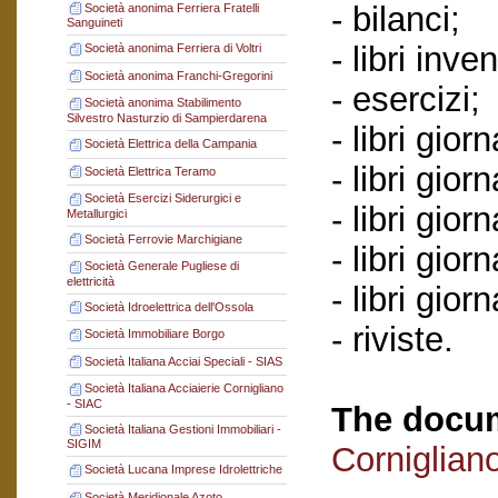
- bilanci;
Società anonima Ferriera Fratelli
Sanguineti
- libri inve
Società anonima Ferriera di Voltri
Società anonima Franchi-Gregorini
- esercizi;
Società anonima Stabilimento
Silvestro Nasturzio di Sampierdarena
- libri gio
Società Elettrica della Campania
- libri giorn
Società Elettrica Teramo
Società Esercizi Siderurgici e
- libri giorn
Metallurgici
Società Ferrovie Marchigiane
- libri gio
Società Generale Pugliese di
elettricità
- libri gior
Società Idroelettrica dell'Ossola
- riviste.
Società Immobiliare Borgo
Società Italiana Acciai Speciali - SIAS
Società Italiana Acciaierie Cornigliano
- SIAC
The docum
Società Italiana Gestioni Immobiliari -
SIGIM
Corniglian
Società Lucana Imprese Idrolettriche
Società Meridionale Azoto