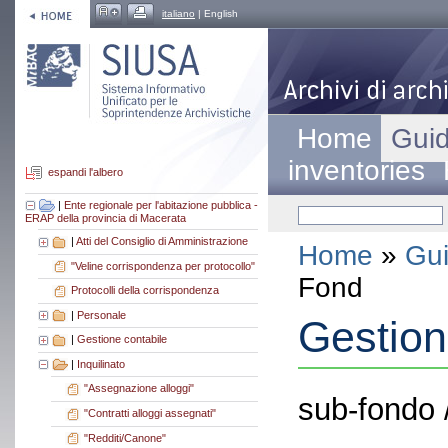
italiano
| English
Home
Guid
inventories
espandi l'albero
|
Ente regionale per l'abitazione pubblica -
ERAP della provincia di Macerata
|
Atti del Consiglio di Amministrazione
Home
»
Gui
"Veline corrispondenza per protocollo"
Fond
Protocolli della corrispondenza
|
Personale
Gestion
|
Gestione contabile
|
Inquilinato
"Assegnazione alloggi"
sub-fondo 
"Contratti alloggi assegnati"
"Redditi/Canone"