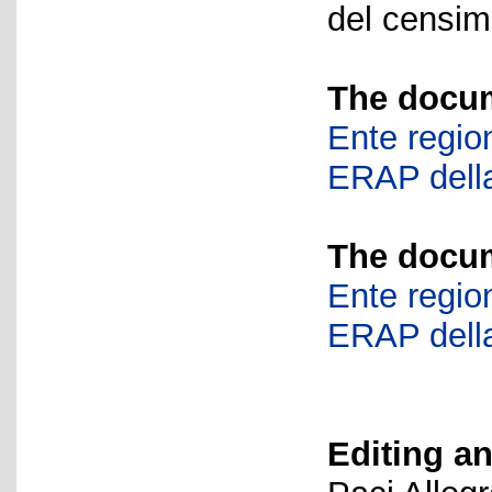
del censime
The docum
Ente region
ERAP della
The docum
Ente region
ERAP della
Editing an