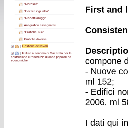
"Morosità"
First and 
"Decreti ingiuntivi"
"Riscatti alloggi"
Anagrafico assegnatari
Consisten
"Pratiche INA"
Pratiche diverse
|
Gestione dei lavori
Descriptio
|
Istituto autonomo di Macerata per la
costruzione e l'esercizio di case popolari ed
compone de
economiche
- Nuove cos
ml 152;
- Edifici n
2006, ml 5
I dati qui i