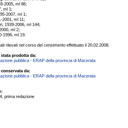
78-2005, ml 86;
, ml 1;
1995-2007, ml 1;
61-2001, ml 11;
ri, 1939-2006, ml 144;
2000, ml 2;
0-1996, ml 19.
tati rilevati nel corso del censimento effettuato il 20.02.2008.
stata prodotta da:
itazione pubblica - ERAP della provincia di Macerata
 conservata da:
itazione pubblica - ERAP della provincia di Macerata
e:
04, prima redazione