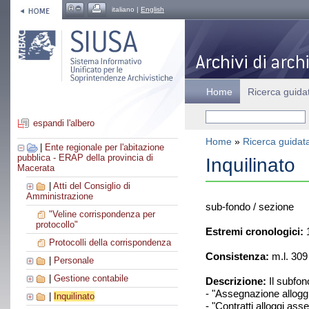
italiano |
English
Home
Ricerca guida
espandi l'albero
Home
»
Ricerca guidat
|
Ente regionale per l'abitazione
pubblica - ERAP della provincia di
Inquilinato
Macerata
|
Atti del Consiglio di
Amministrazione
sub-fondo / sezione
"Veline corrispondenza per
protocollo"
Estremi cronologici:
1
Protocolli della corrispondenza
Consistenza:
m.l. 309
|
Personale
|
Gestione contabile
Descrizione:
Il subfon
- "Assegnazione allogg
|
Inquilinato
- "Contratti alloggi ass