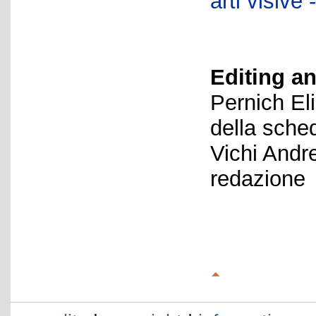
arti visiv
Editing an
Pernich El
della sche
Vichi Andr
redazione