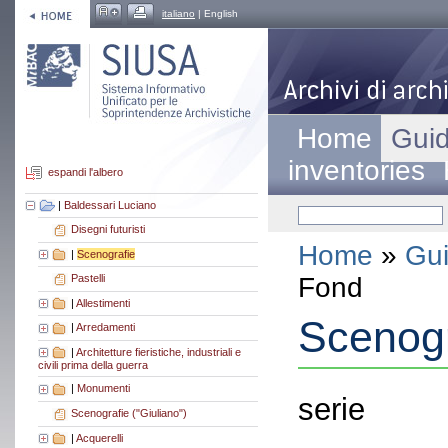
italiano
| English
Home
Guid
inventories
espandi l'albero
|
Baldessari Luciano
Disegni futuristi
Home
»
Gui
|
Scenografie
Fond
Pastelli
|
Allestimenti
Scenogr
|
Arredamenti
|
Architetture fieristiche, industriali e
civili prima della guerra
|
Monumenti
serie
Scenografie ("Giuliano")
|
Acquerelli