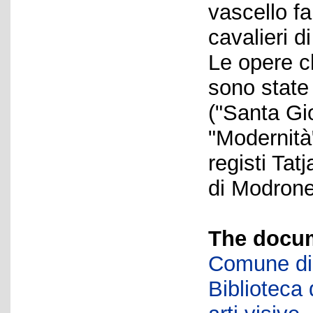
vascello f
cavalieri d
Le opere c
sono state 
("Santa Gi
"Modernità"
registi Ta
di Modrone
The docum
Comune di 
Biblioteca d