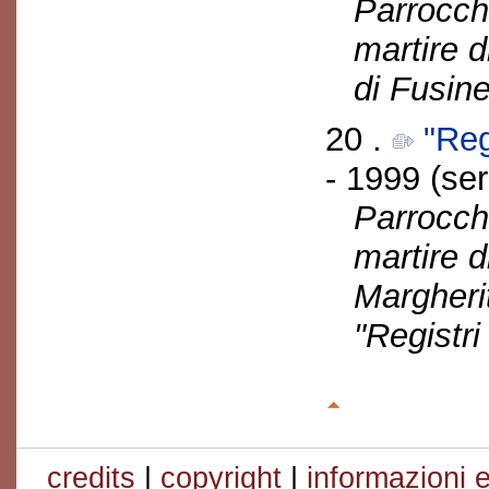
Parrocch
martire 
di Fusine
20 .
"Reg
- 1999 (ser
Parrocch
martire d
Margherit
"Registri
credits
|
copyright
|
informazioni e