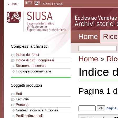
italiano |
English
Home
Rice
Complessi archivistici
Indice dei fondi
Home
»
Ric
Indice di tutti i complessi
Strumenti di ricerca
Indice 
Tipologie documentarie
Soggetti produttori
Pagina 1 d
Enti
Famiglie
Persone
pagina 
Contesti storico istituzionali
Profili istituzionali