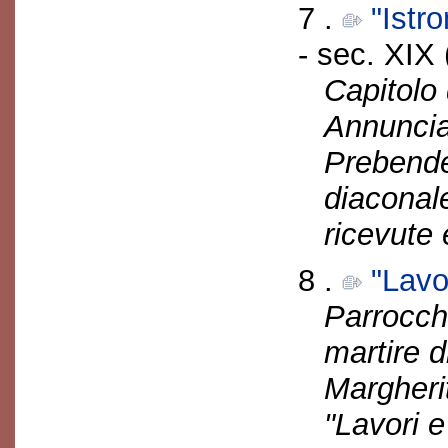
7 .
"Istro
- sec. XIX 
Capitolo 
Annuncia
Prebende
diaconale
ricevute 
8 .
"Lavo
Parrocch
martire d
Margherit
"Lavori e