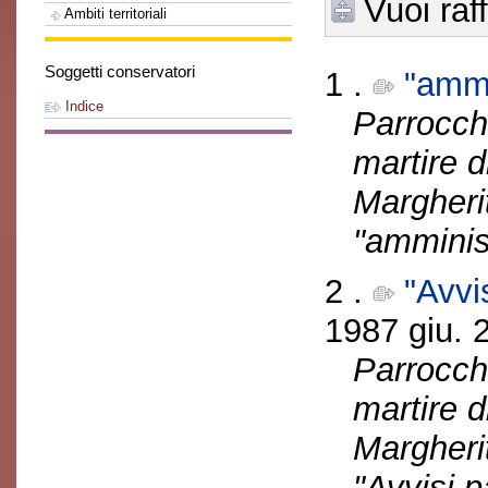
Vuoi raf
Ambiti territoriali
Soggetti conservatori
1 .
"ammi
Indice
Parrocch
martire d
Margherit
"amminis
2 .
"Avvi
1987 giu. 2
Parrocch
martire d
Margherit
"Avvisi p