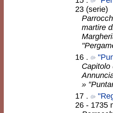
15 .
"Pe
23 (serie)
Parrocch
martire d
Margherit
"Pergam
16 .
"Pun
Capitolo 
Annuncia
» "Puntar
17 .
"Reg
26 - 1735 m