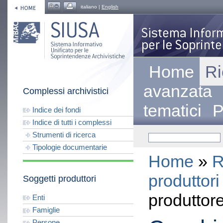
italiano |
English
Home
Ri
avanzata
Complessi archivistici
tematici
P
Indice dei fondi
Indice di tutti i complessi
Strumenti di ricerca
Tipologie documentarie
Home
»
R
produttori
Soggetti produttori
produttor
Enti
Famiglie
Persone