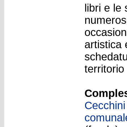
libri e le
numerosi
occasione
artistica
schedatu
territori
Compless
Cecchini
comunale