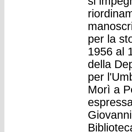
si impeg
riordina
manoscri
per la s
1956 al 
della Dep
per l'Umb
Morì a P
espressa
Giovanni 
Bibliotec