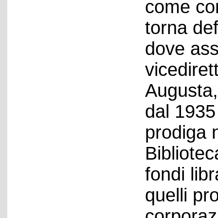
come con
torna de
dove ass
vicediret
Augusta,
dal 1935 
prodiga n
Bibliote
fondi lib
quelli pr
corporazi