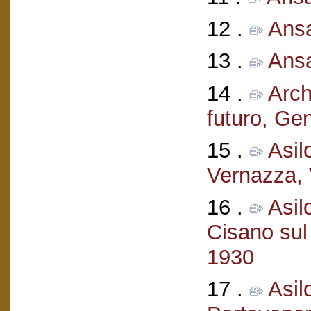
12 .
Ansa
13 .
Ansa
14 .
Arch
futuro, Ge
15 .
Asil
Vernazza, 
16 .
Asil
Cisano sul
1930
17 .
Asil