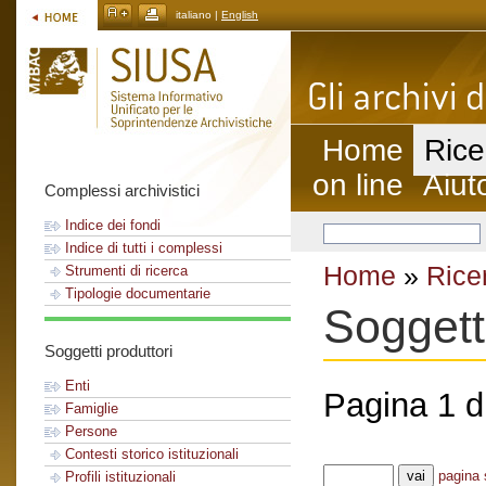
italiano |
English
Home
Rice
on line
Aiut
Complessi archivistici
Indice dei fondi
Indice di tutti i complessi
Home
»
Rice
Strumenti di ricerca
Tipologie documentarie
Soggetti
Soggetti produttori
Enti
Pagina 1 di
Famiglie
Persone
Contesti storico istituzionali
pagina 
Profili istituzionali