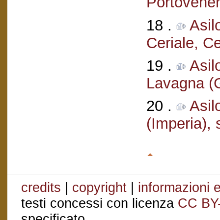
Portovener
18 .
Asil
Ceriale, C
19 .
Asil
Lavagna (
20 .
Asil
(Imperia),
credits
|
copyright
|
informazioni e
testi concessi con licenza
CC BY
specificato