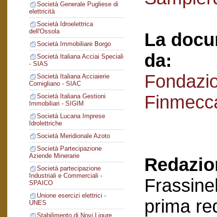
Società Generale Pugliese di
elettricità
Società Idroelettrica
dell'Ossola
La docu
Società Immobiliare Borgo
da:
Società Italiana Acciai Speciali
- SIAS
Fondazi
Società Italiana Acciaierie
Cornigliano - SIAC
Finmecc
Società Italiana Gestioni
Immobiliari - SIGIM
Società Lucana Imprese
Idrolettriche
Società Meridionale Azoto
Società Partecipazione
Aziende Minerarie
Redazion
Società partecipazione
Industriali e Commerciali -
Frassinel
SPAICO
Unione esercizi elettrici -
prima re
UNES
Stabilimento di Novi Ligure