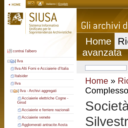
italiano |
English
Home
Ri
avanzata
contrai l'albero
|
Ilva
Ilva Alti Forni e Acciaierie d’Italia
Italsider
Home
»
Ri
Ilva
Complesso 
|
Ilva - Archivi aggregati
Acciaierie elettriche Cogne -
Societ
Girod
Acciaierie e ferriere nazionali
Silvest
Acciaierie venete
Agglomerati antracite Aosta