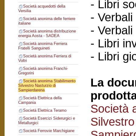
- Libri so
Società acquedotti della
Versilia
- Verbali
Società anonima delle ferriere
italiane
- Verbali
Società anonima distribuzione
energia Aosta - SADEA
- Libri in
Società anonima Ferriera
Fratelli Sanguineti
- Libri gi
Società anonima Ferriera di
Voltri
Società anonima Franchi-
Gregorini
La docu
Società anonima Stabilimento
Silvestro Nasturzio di
Sampierdarena
prodotta
Società Elettrica della
Campania
Società 
Società Elettrica Teramo
Silvestro
Società Esercizi Siderurgici e
Metallurgici
Sampier
Società Ferrovie Marchigiane