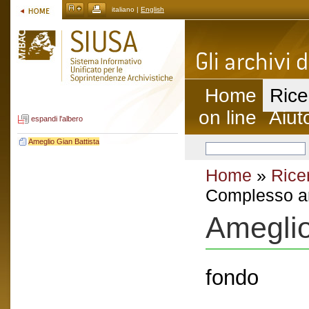
italiano |
English
Home
Rice
on line
Aiut
espandi l'albero
Ameglio Gian Battista
Home
»
Rice
Complesso ar
Ameglio
fondo