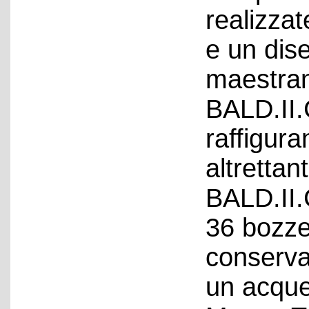
realizzat
e un dis
maestran
BALD.II.
raffigura
altrettan
BALD.II.
36 bozze
conserva
un acquer