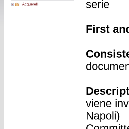
serie
|
Acquerelli
First an
Consist
documen
Descript
viene in
Napoli)
Committe