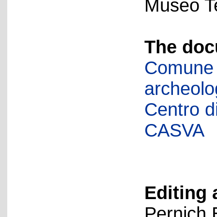
Museo Te
The doc
Comune d
archeolog
Centro di 
CASVA
Editing 
Pernich 