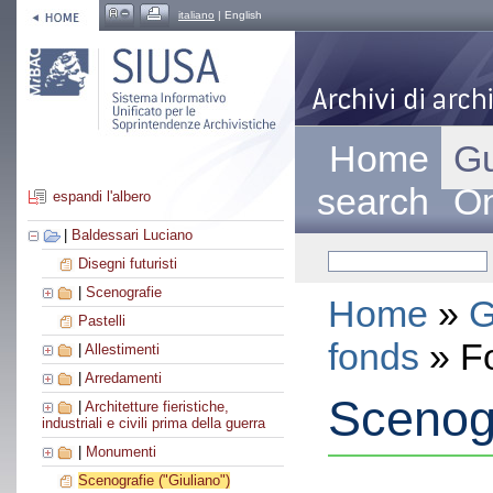
italiano
| English
Home
Gu
search
On
espandi l'albero
|
Baldessari Luciano
Disegni futuristi
|
Scenografie
Home
»
G
Pastelli
fonds
» F
|
Allestimenti
|
Arredamenti
Scenogr
|
Architetture fieristiche,
industriali e civili prima della guerra
|
Monumenti
Scenografie ("Giuliano")