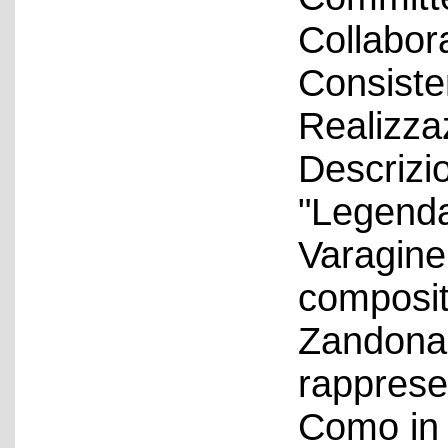
Collabora
Consiste
Realizza
Descrizio
"Legenda
Varagine,
composit
Zandonai
rappresen
Como in 