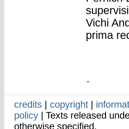
supervis
Vichi An
prima re
credits
|
copyright
|
informa
policy
| Texts released und
otherwise specified.