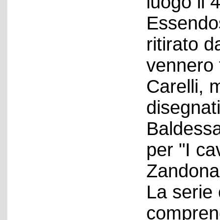
luogo il 
Essendos
ritirato 
vennero 
Carelli,
disegnat
Baldessa
per "I ca
Zandonai
La serie
comprend