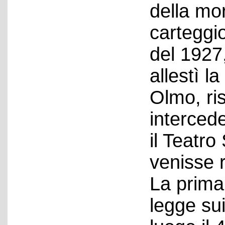
della mor
carteggi
del 1927,
allestì l
Olmo, ri
interced
il Teatro
venisse r
La prima
legge sui