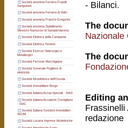
- Bilanci.
Società anonima Ferriera Fratelli
Sanguineti
Società anonima Ferriera di Voltri
Società anonima Franchi-Gregorini
The docum
Società anonima Stabilimento
Silvestro Nasturzio di Sampierdarena
Nazionale
Società Elettrica della Campania
Società Elettrica Teramo
Società Esercizi Siderurgici e
The docum
Metallurgici
Società Ferrovie Marchigiane
Fondazion
Società Generale Pugliese di
elettricità
Società Idroelettrica dell'Ossola
Società Immobiliare Borgo
Società Italiana Acciai Speciali - SIAS
Editing an
Società Italiana Acciaierie Cornigliano
- SIAC
Frassinelli
Società Italiana Gestioni Immobiliari -
SIGIM
redazione
Società Lucana Imprese Idrolettriche
Società Meridionale Azoto