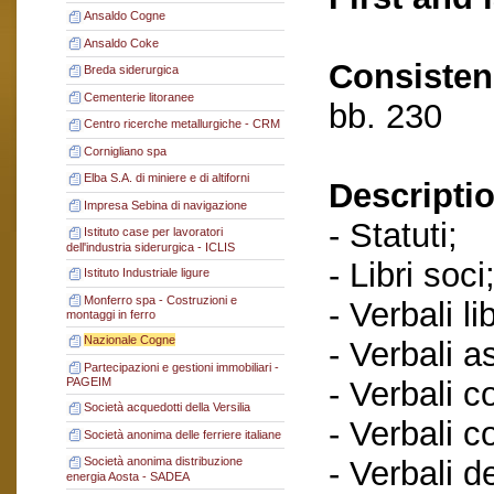
Ansaldo Cogne
Ansaldo Coke
Consisten
Breda siderurgica
Cementerie litoranee
bb. 230
Centro ricerche metallurgiche - CRM
Cornigliano spa
Elba S.A. di miniere e di altiforni
Descriptio
Impresa Sebina di navigazione
- Statuti;
Istituto case per lavoratori
dell'industria siderurgica - ICLIS
- Libri soci
Istituto Industriale ligure
Monferro spa - Costruzioni e
- Verbali l
montaggi in ferro
Nazionale Cogne
- Verbali a
Partecipazioni e gestioni immobiliari -
- Verbali c
PAGEIM
Società acquedotti della Versilia
- Verbali c
Società anonima delle ferriere italiane
- Verbali d
Società anonima distribuzione
energia Aosta - SADEA