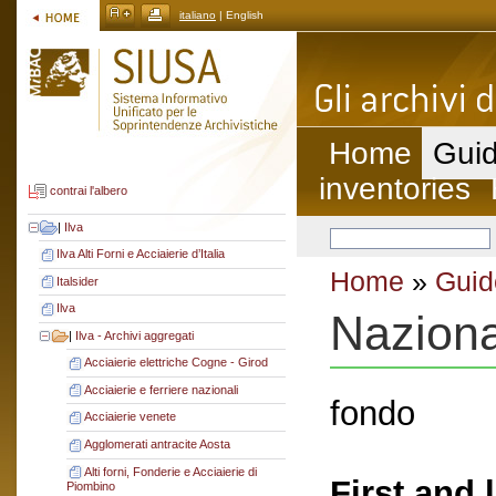
italiano
| English
Home
Guid
inventories
contrai l'albero
|
Ilva
Ilva Alti Forni e Acciaierie d’Italia
Home
»
Guid
Italsider
Ilva
Nazion
|
Ilva - Archivi aggregati
Acciaierie elettriche Cogne - Girod
Acciaierie e ferriere nazionali
fondo
Acciaierie venete
Agglomerati antracite Aosta
Alti forni, Fonderie e Acciaierie di
First and 
Piombino