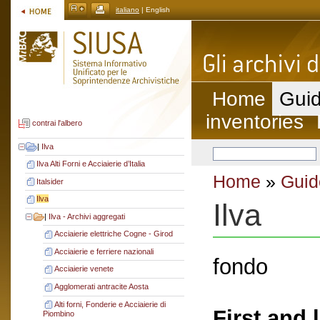
italiano
| English
Home
Guid
inventories
contrai l'albero
|
Ilva
Ilva Alti Forni e Acciaierie d’Italia
Home
»
Guid
Italsider
Ilva
Ilva
|
Ilva - Archivi aggregati
Acciaierie elettriche Cogne - Girod
Acciaierie e ferriere nazionali
fondo
Acciaierie venete
Agglomerati antracite Aosta
Alti forni, Fonderie e Acciaierie di
First and 
Piombino