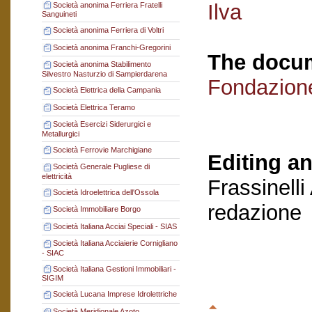
Ilva
Società anonima Ferriera Fratelli
Sanguineti
Società anonima Ferriera di Voltri
Società anonima Franchi-Gregorini
The docum
Società anonima Stabilimento
Silvestro Nasturzio di Sampierdarena
Fondazion
Società Elettrica della Campania
Società Elettrica Teramo
Società Esercizi Siderurgici e
Metallurgici
Società Ferrovie Marchigiane
Editing an
Società Generale Pugliese di
elettricità
Frassinelli
Società Idroelettrica dell'Ossola
redazione
Società Immobiliare Borgo
Società Italiana Acciai Speciali - SIAS
Società Italiana Acciaierie Cornigliano
- SIAC
Società Italiana Gestioni Immobiliari -
SIGIM
Società Lucana Imprese Idrolettriche
Società Meridionale Azoto