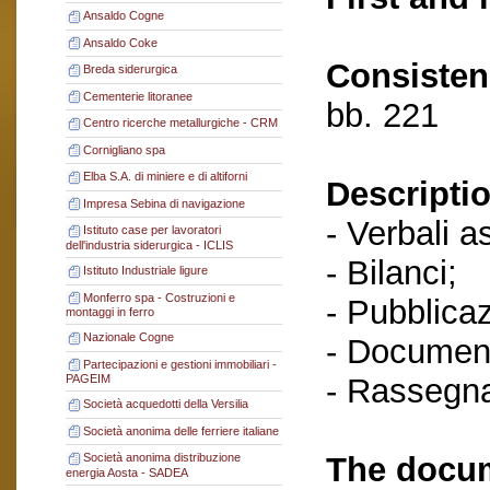
Ansaldo Cogne
Ansaldo Coke
Consisten
Breda siderurgica
Cementerie litoranee
bb. 221
Centro ricerche metallurgiche - CRM
Cornigliano spa
Elba S.A. di miniere e di altiforni
Descriptio
Impresa Sebina di navigazione
- Verbali a
Istituto case per lavoratori
dell'industria siderurgica - ICLIS
- Bilanci;
Istituto Industriale ligure
Monferro spa - Costruzioni e
- Pubblicaz
montaggi in ferro
Nazionale Cogne
- Document
Partecipazioni e gestioni immobiliari -
- Rassegn
PAGEIM
Società acquedotti della Versilia
Società anonima delle ferriere italiane
The docum
Società anonima distribuzione
energia Aosta - SADEA